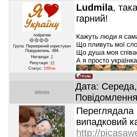
Ludmila
, так
гарний!
Кажуть люди я сама
побратим
Що пливуть мої слов
Група: Перевірений користувач
Повідомлень:
494
Що душа моя співає
Нагороди:
2
А я просто українка
Репутація:
43
Статус:
Offline
Дата: Середа,
shtynka
Повідомленн
Переглядала ц
випадковий к
http://picasaw