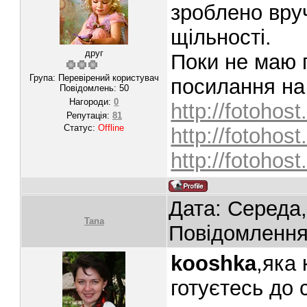
зроблено вруч
щільності.
друг
Поки не маю 
Група: Перевірений користувач
посилання на
Повідомлень:
50
Нагороди:
0
http://fotohos
Репутація:
81
Статус:
Offline
http://fotohos
http://fotoho
Дата: Середа,
Tana
Повідомленн
kooshka
,яка
готуєтесь до 