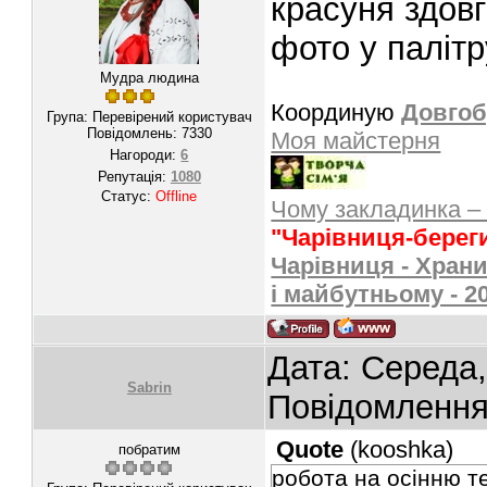
красуня здов
фото у паліт
Мудра людина
Координую
Довгоб
Група: Перевірений користувач
Повідомлень:
7330
Моя майстерня
Нагороди:
6
Репутація:
1080
Статус:
Offline
Чому закладинка –
"Чарівниця-берег
Чарівниця - Храни
і майбутньому - 2
Дата: Середа,
Sabrin
Повідомленн
Quote
(
kooshka
)
побратим
робота на осінню т