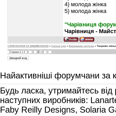
4) молода жінка
5) молода жінка
"Чарівниця форум
Чарівниця - Майс
СПІЛКУВАННЯ ЗА ВИШИВАНКОЮ
»
Спільні ігри
»
Вишиваємо артіллю
»
Творимо спільн
2
Сторінка
2
з
3
«
1
3
»
Найактивніші форумчани за к
Будь ласка, утримайтесь від
наступних виробників: Lanarte
Faby Reilly Designs, Solaria G