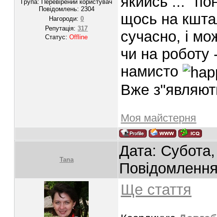
якийсь ... "п
Група: Перевірений користувач
Повідомлень:
2304
щось на кшта
Нагороди:
0
Репутація:
317
сучасно, і мо
Статус:
Offline
чи на роботу 
намисто
Вже з"являють
Моя майстерня
Дата: Субота,
Tana
Повідомленн
Ще стаття