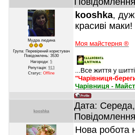
Повідомленн
kooshka
, ду
красиві маки!
Мудра людина
Моя майстерня ®
Група: Перевірений користувач
Повідомлень:
3530
Нагороди:
5
Репутація:
913
...Все життя у шитті
Статус:
Offline
"Чарівниця-берег
Чарівниця - Майс
Дата: Середа,
kooshka
Повідомленн
Нова робота н