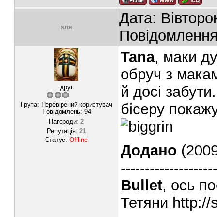
Дата: Вівторо
яля
Повідомленн
Tana
, маки д
обруч з макам
друг
й досі забути
Група: Перевірений користувач
бісеру покажу
Повідомлень:
94
Нагороди:
2
Репутація:
21
Статус:
Offline
Додано
(2009
-------------------
Bullet
, ось п
Тетяни http:/