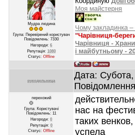
Координую
Довгоб
Моя майстерня
Мудра людина
Чому закладинка –
"Чарівниця-берег
Група: Перевірений користувач
Повідомлень:
7330
Чарівниця - Храни
Нагороди:
6
і майбутньому - 2
Репутація:
1080
Статус:
Offline
Дата: Субота,
рукодельница
Повідомленн
действительн
перехожий
нас на фести
Група: Користувачі
Повідомлень:
11
таких венков,
Нагороди:
0
Репутація:
0
успела
Статус:
Offline