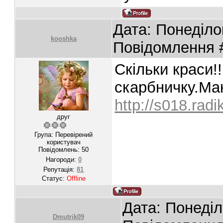
Дата: Понеділок
kooshka
Повідомлення
Скільки краси!!
скарбничку.Ма
http://s018.rad
друг
Група: Перевірений
користувач
Повідомлень:
50
Нагороди:
0
Репутація:
81
Статус:
Offline
Дата: Понеділ
Dmutrik09