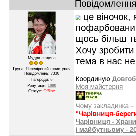
Повідомленн
це віночок,
пофарбований
щось більш 
Хочу зробити
Мудра людина
тема в нас н
Група: Перевірений користувач
Повідомлень:
7330
Координую
Довгоб
Нагороди:
6
Моя майстерня
Репутація:
1080
Статус:
Offline
Чому закладинка –
"Чарівниця-берег
Чарівниця - Храни
і майбутньому - 2