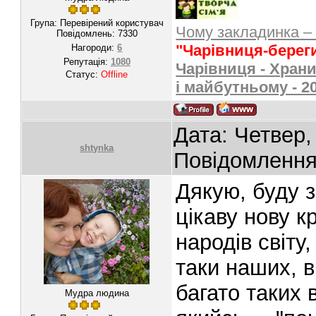
Група: Перевірений користувач
Чому закладинка –
Повідомлень:
7330
"Чарівниця-берег
Нагороди:
6
Репутація:
1080
Чарівниця - Храни
Статус:
Offline
і майбутньому - 2
Дата: Четвер,
shtynka
Повідомленн
Дякую, буду 
цікаву нову 
народів світу
таки наших, 
багато таких 
Мудра людина