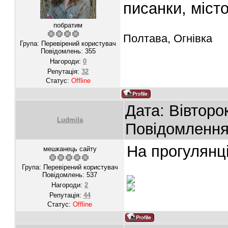
писанки, міст
побратим
Полтава, Огнівка
Група: Перевірений користувач
Повідомлень:
355
Нагороди:
0
Репутація:
32
Статус:
Offline
Дата: Вівторо
Ludmila
Повідомленн
На прогулянці
мешканець сайту
Група: Перевірений користувач
Повідомлень:
537
Нагороди:
2
Репутація:
44
Статус:
Offline