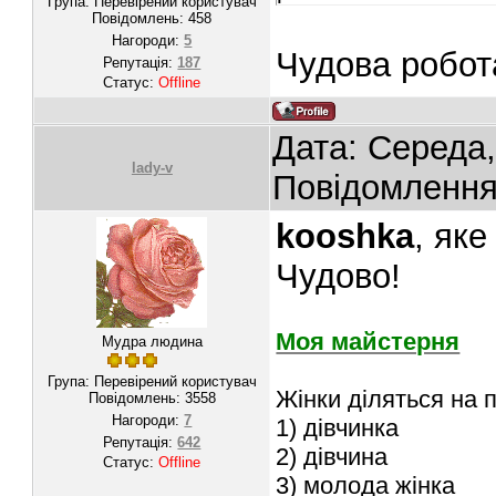
Група: Перевірений користувач
Повідомлень:
458
Нагороди:
5
Чудова робота
Репутація:
187
Статус:
Offline
Дата: Середа,
lady-v
Повідомленн
kooshka
, яке
Чудово!
Моя майстерня
Мудра людина
Група: Перевірений користувач
Жінки діляться на п
Повідомлень:
3558
Нагороди:
7
1) дівчинка
Репутація:
642
2) дівчина
Статус:
Offline
3) молода жінка