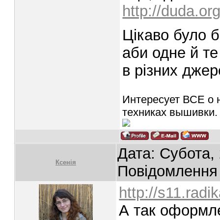
http://duda.or
Цікаво було б
аби одне й те
в різних джер
Интересует ВСЕ о 
техниках вышивки.
Дата: Субота, 
Ксенія
Повідомлення
http://s11.rad
А так оформле