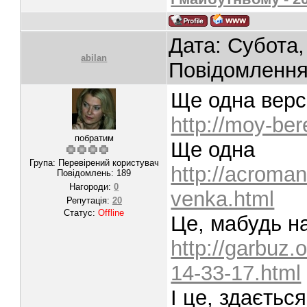
Дата: Субота,
abilan
Повідомленн
Ще одна верс
http://moy-ber
побратим
Ще одна
Група: Перевірений користувач
http://acroman
Повідомлень:
189
Нагороди:
0
venka.html
Репутація:
20
Статус:
Offline
Це, мабудь 
http://garbuz.
14-33-17.html
І це, здаєтьс