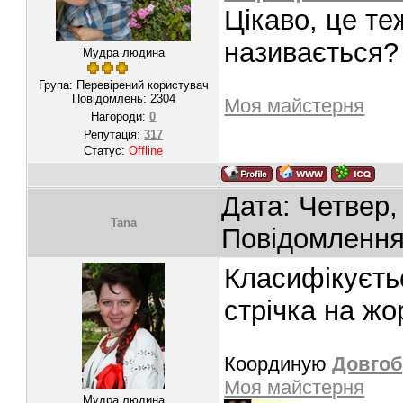
Цікаво, це те
називається?
Мудра людина
Група: Перевірений користувач
Повідомлень:
2304
Моя майстерня
Нагороди:
0
Репутація:
317
Статус:
Offline
Дата: Четвер,
Tana
Повідомленн
Класифікуєть
стрічка на жо
Координую
Довгоб
Моя майстерня
Мудра людина