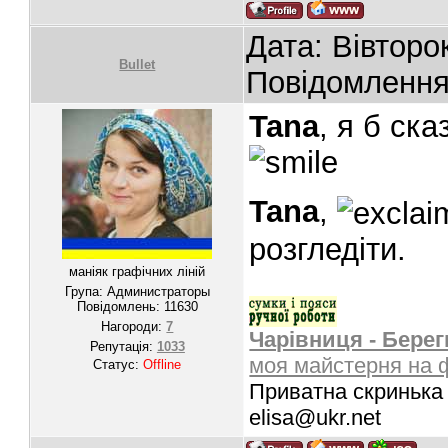
Дата: Вівторо
Bullet
Повідомленн
Tana
, я б ск
Tana
,
розгледіти.
маніяк графічних ліній
Група: Администраторы
Повідомлень:
11630
Нагороди:
7
Чарівниця - Берег
Репутація:
1033
моя майстерня на 
Статус:
Offline
Приватна скринька 
elisa@ukr.net