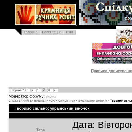
|
Головна
Реєстрація
Вхід
|
Правила дописування 
2
Сторінка
2
з
3
«
1
3
»
Модератор форуму:
shtynka
СПІЛКУВАННЯ ЗА ВИШИВАНКОЮ
»
Спільні ігри
»
Вишиваємо артіллю
»
Творимо спільн
Творимо спільно: український віночок
Дата: Вівторо
Tana