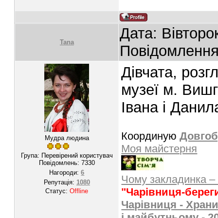
Дата: Вівторо
Tana
Повідомленн
Дівчата, розг
музеї м. Вишг
Івана і Данил
Координую
Довгоб
Мудра людина
Моя майстерня
Група: Перевірений користувач
Повідомлень:
7330
Нагороди:
6
Чому закладинка –
Репутація:
1080
"Чарівниця-берег
Статус:
Offline
Чарівниця - Храни
і майбутньому - 2