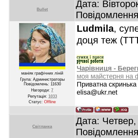
Дата: Вівторо
Bullet
Повідомленн
Ludmila
, суп
доця теж (ТТ
Чарівниця - Берег
маніяк графічних ліній
моя майстерня на 
Група: Администраторы
Приватна скринька 
Повідомлень:
11630
Нагороди:
7
elisa@ukr.net
Репутація:
1033
Статус:
Offline
Дата: Четвер,
Світланка
Повідомленн