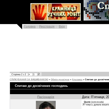
|
Головна
Реєстрація
Вхід
2
Сторінка
2
з
2
«
1
СПІЛКУВАННЯ ЗА ВИШИВАНКОЮ
»
Обмін досвідом
»
Альтанка
»
Спитаю до досвічен
Спитаю до досвічених господинь
Пасіонарія
Дата: П`ятниця, 2
Quote
(
soncevuda
)
Я чомусь думала вишити 