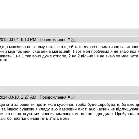
2013-03-04, 9:10 PM | Повідомлення #
23
е,що можливо не в тему питаю та ще й таке дурне і примітивне запитанн
йній мірі так мені сказали в магазині!!! І вот моя проблема я не знаю яка 
ивати 1 на 1 так воно дуже стисло, 2 на 2 вільно і я не знаю як має бути
!!!!!
2014-03-10, 2:27 AM | Повідомлення #
24
 дівчата за рецепти проти молі кухонної, треба буде спробувати, бо вже д
и та іншою сушкою я кладу або лавровий лист, або часник не відлущуючи в
ом, то не натягуються часничним запахом, ще не підводило. Пробувала 
ан, бо чобітки синові геть з"їла моль.