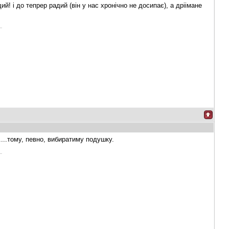
й! і до тепрер радий (він у нас хронічно не досипає), а дріімане
....тому, певно, вибиратиму подушку.