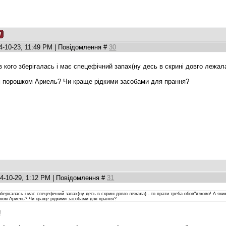
4-10-23, 11:49 PM | Повідомлення #
30
в кого зберігалась і має спецефічний запах(ну десь в скрині довго лежа
 порошком Ариель? Чи краще рідкими засобами для прання?
4-10-29, 1:12 PM | Повідомлення #
31
 зберігалась і має спецефічний запах(ну десь в скрині довго лежала)...то прати треба обов"язково! А я
ом Ариель? Чи краще рідкими засобами для прання?
!