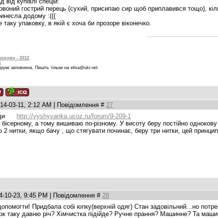
 від купівлі спецій:
воний гострий перець (сухий, присипаю сир щоб приплавився тощо), кіль
ринесла додому :(((
таку упаковку, в якій є хоча би прозоре віконечко.
форуму - 2012
і
умі заповнена. Пишіть тільки на elisa@ukr.net
014-03-11, 2:12 AM | Повідомлення #
27
сюди
http://vyshyvanka.ucoz.ru/forum/9-209-1
ісерному, а тому вишиваю по-різному. У висоту беру постійно однокову кі
2 нитки, якщо бачу , що стягувати починає, беру три нитки, цей принцип 
4-10-23, 9:45 PM | Повідомлення #
28
опомогти! Придбала собі юпку(верхній одяг) Стан задовільний...но потреб
ок таку давню річ? Хімчистка підійде? Ручне прання? Машинне? Та машин