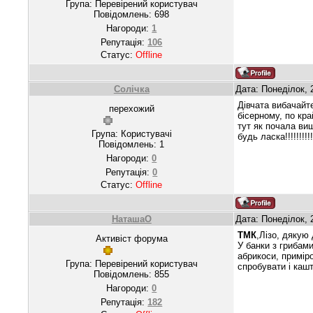
Група: Перевірений користувач
Повідомлень:
698
Нагороди:
1
Репутація:
106
Статус:
Offline
Солічка
Дата: Понеділок, 
Дівчата вибачайт
перехожий
бісерному, по кра
тут як почала виш
Група: Користувачі
будь ласка!!!!!!!!!!!
Повідомлень:
1
Нагороди:
0
Репутація:
0
Статус:
Offline
НаташаО
Дата: Понеділок, 
ТМК
,Лізо, дякую
Активіст форума
У банки з грибам
абрикоси, примір
Група: Перевірений користувач
спробувати і кашт
Повідомлень:
855
Нагороди:
0
Репутація:
182