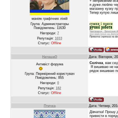
+ неприємний осад
я дуже люблю чер
магазину кузку п
Тепер купую лише 
маніяк графічних ліній
Група: Администраторы
Повідомлень:
11630
Чарівниця - Берегиня 
Нагороди:
7
моя майстерня на форум
Приватна скринька на фор
Репутація:
1033
Статус:
Offline
НаташаО
Дата: Вівторок, 2
Солічка
, вам 
Активіст форума
Я вишиваю не на б
рядок вишиваю по 
Група: Перевірений користувач
Повідомлень:
855
Нагороди:
0
Репутація:
182
Статус:
Offline
Птичка
Дата: Четвер, 201
Дівчатка! Прошу д
привести в поряд