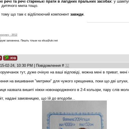
ні речі та речі старенькі прати в лагідних пральних засобах
: у шампу
 дитячого мила тощо.
- тому що там є відбілюючий компонент
завжди
.
форуму - 2012
і
умі заповнена. Пишіть тільки на elisa@ukr.net
015-02-24, 10:30 PM | Повідомлення #
32
румчанок тут, дуже очікую на ваші відповіді, можна мені в приват, мені
ння на вишивання "метрики" для чужого хрещеника, поки що дві штуки, а
ця назвала вишиті ніжки новонародженого в 2-4 кольори, пару слів молит
іт, надані замовницею, що їй до вподоби...