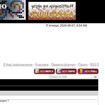
|
П`ятниця, 2026-08-07, 9:54 AM
[
Нові повідомлення
·
Учасники
·
Правила форуму
·
Пошук
·
RSS
]
орадите ?