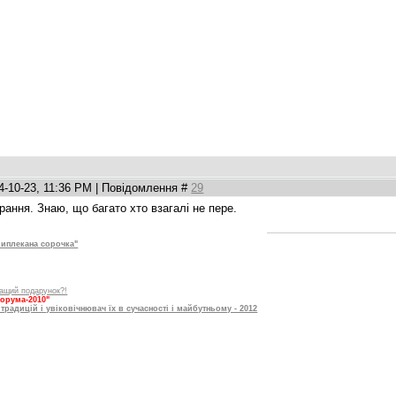
4-10-23, 11:36 PM | Повідомлення #
29
рання. Знаю, що багато хто взагалі не пере.
иплекана сорочка"
ращий подарунок?!
орума-2010"
традицій і увіковічнювач їх в сучасності і майбутньому - 2012