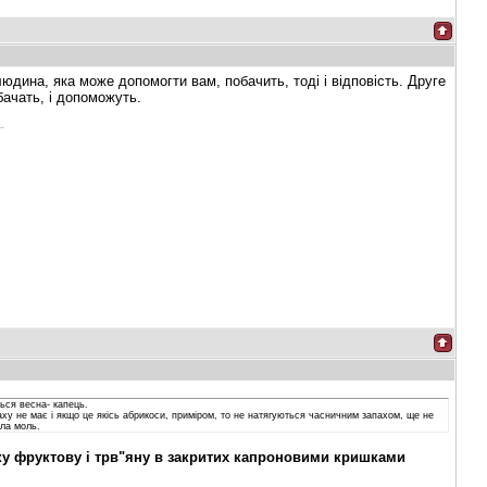
людина, яка може допомогти вам, побачить, тоді і відповість. Друге
ачать, і допоможуть.
ться весна- капець.
аху не має і якщо це якісь абрикоси, приміром, то не натягуються часничним запахом, ще не
їла моль.
у фруктову і трв"яну в закритих капроновими кришками