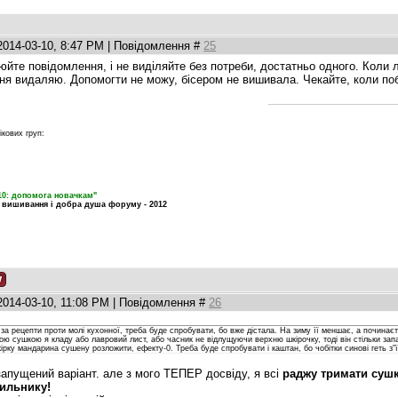
2014-03-10, 8:47 PM | Повідомлення #
25
люйте повідомлення, і не виділяйте без потреби, достатньо одного. Коли 
я видаляю. Допомогти не можу, бісером не вишивала. Чекайте, коли поб
ікових груп:
10: допомога новачкам"
 вишивання і добра душа форуму - 2012
2014-03-10, 11:08 PM | Повідомлення #
26
 за рецепти проти молі кухонної, треба буде спробувати, бо вже дістала. На зиму її меншає, а починає
шою сушкою я кладу або лавровий лист, або часник не відлущуючи верхню шкірочку, тоді він стільки зап
ірку мандарина сушену розложити, ефекту-0. Треба буде спробувати і каштан, бо чобітки синові геть з"
запущений варіант. але з мого ТЕПЕР досвіду, я всі
раджу тримати сушк
дильнику!