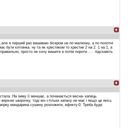
я,але я перший раз вишиваю бісером не по малюнку, а по полотні
має бути клітинка. ну та як хрестиком то хрестик 2 на 2. 1 на 1, а
 правильно, просто не хочу вишити а потім пороти...... підскажіть
істала. На зиму її меншає, а починається весна- капець.
ерхню шкірочку, тоді він стільки запаху не має і якщо це якісь
шкірку мандарина сушену розложити, ефекту-0. Треба буде