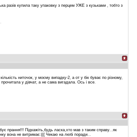
ка разів купила таку упаковку з перцем УЖЕ з кузьками , тобто з
лькість ниточок, у моєму випадку-2, а от у бік буває по різному,
прочитала у дівчат, а не сама вигадала. Ось і все.
ує прання!!! Підкажіть,будь ласка,хто мав з таким справу...як
ку вона не витримає:((( Чекаю на любі поради...