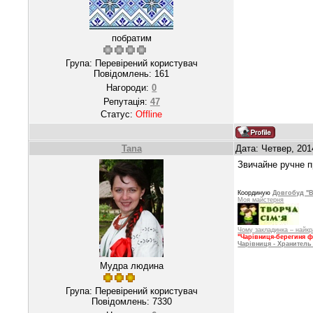
побратим
Група: Перевірений користувач
Повідомлень:
161
Нагороди:
0
Репутація:
47
Статус:
Offline
Tana
Дата: Четвер, 201
Звичайне ручне п
Координую
Довгобуд "В
Моя майстерня
Чому закладинка – найк
"Чарівниця-берегиня ф
Чарівниця - Хранитель 
Мудра людина
Група: Перевірений користувач
Повідомлень:
7330