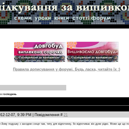
Правила дописування у форумі. Будь ласка, читайте їх :)
их господинь
012-12-07, 9:39 PM | Повідомлення #
21
йому подушку з заходом сонця там, типу для відпочинку, бо відпочиває він дуже рідко. Може ще що п