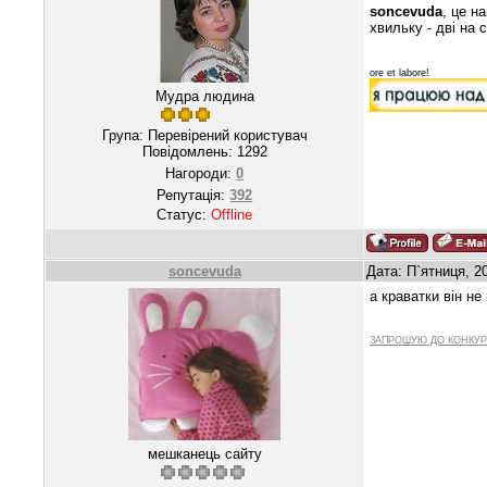
soncevuda
, це н
хвильку - дві на с
ore et labore!
Мудра людина
Група: Перевірений користувач
Повідомлень:
1292
Нагороди:
0
Репутація:
392
Статус:
Offline
soncevuda
Дата: П`ятниця, 2
а краватки він не
ЗАПРОШУЮ ДО КОНКУР
мешканець сайту