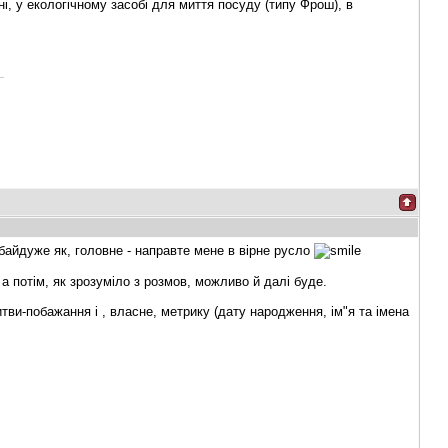
ні, у екологічному засобі для миття посуду (типу Фрош), в
 байдуже як, головне - направте мене в вірне русло
 потім, як зрозуміло з розмов, можливо й далі буде.
ви-побажання і , власне, метрику (дату народження, ім"я та імена