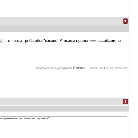
ла)...то прати треба обов"язково! А якими пральними засобами,не
Птичка
Повідомлення відредагував
-
Субота, 2014-10-25, 10:53 AM
кими пральними засобами,не підкажете?