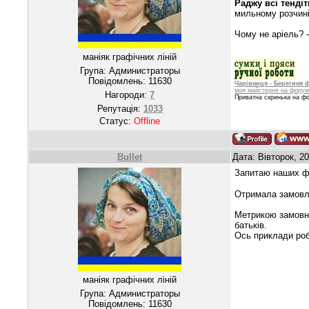
Раджу всі тендіт
мильному розчині
Чому не аріель? 
маніяк графічних ліній
Група: Администраторы
Повідомлень:
11630
Чарівниця - Берегиня 
моя майстерня на форум
Нагороди:
7
Приватна скринька на фор
Репутація:
1033
Статус:
Offline
Bullet
Дата: Вівторок, 2
Запитаю наших фо
Отримала замовле
Метрикою замовни
батьків.
Ось приклади роб
маніяк графічних ліній
Група: Администраторы
Повідомлень:
11630