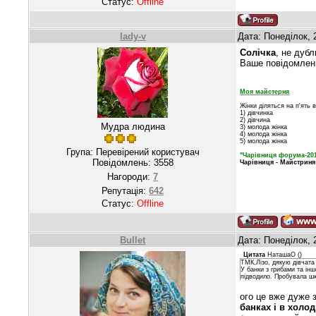
Статус:
Offline
lady-v
Дата: Понеділок, 
Солічка
, не дуб
Ваше повідомленн
Моя майстерня
Жінки діляться на п'ять в
1) дівчинка
2) дівчина
Мудра людина
3) молода жінка
4) молода жінка
5) молода жінка
Група: Перевірений користувач
"Чарівниця форума-20
Повідомлень:
3558
Чарівниця - Майстриня
Нагороди:
7
Репутація:
642
Статус:
Offline
Bullet
Дата: Понеділок, 
Цитата
НаташаО
(
)
ТМК,Лізо, дякую дівчата
У банки з грибами та ін
підводило. Пробувала шк
ого це вже дуже 
банках і в холо