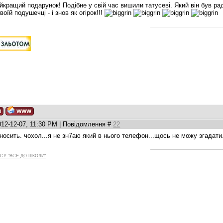
айкращий подарунок! Подібне у свій час вишили татусеві. Який він був ради
воїй подушечці - і знов як огірок!!!
012-12-07, 11:30 PM | Повідомлення #
22
 носить. чохол...я не зн7аю який в нього телефон...щось не можу згадати
СУ "ВСЕ ДО ШКОЛИ"