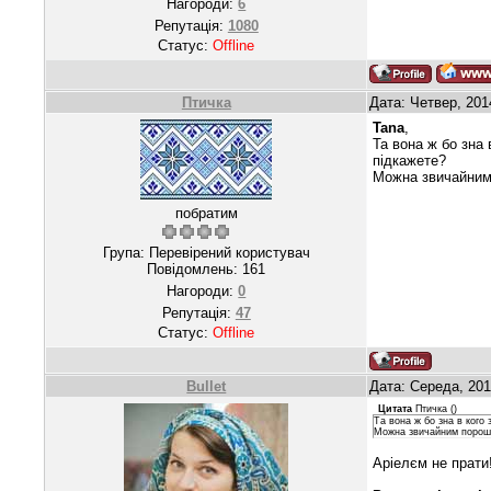
Нагороди:
6
Репутація:
1080
Статус:
Offline
Птичка
Дата: Четвер, 201
Tana
,
Та вона ж бо зна 
підкажете?
Можна звичайним
побратим
Група: Перевірений користувач
Повідомлень:
161
Нагороди:
0
Репутація:
47
Статус:
Offline
Bullet
Дата: Середа, 201
Цитата
Птичка
(
)
Та вона ж бо зна в кого
Можна звичайним порошк
Аріелєм не прати