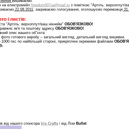
 серпня
вишиваємо.
о на електромейл
freedom007ua@mail.ru
з поміткою "Артіль: верхоплут/в
криваємо
22.08.2011
, закриваємо голосування, оголошуємо переможця
31.
то і листів:
иста "Артіль: верхоплут/ваш нікнейм"
ОБОВ'ЯЗКОВО!
правжнє ім'я та поштову адресу
ОБОВ'ЯЗКОВО!
овний опис вашого об"єкта
а фото готового виробу – загальний вигляд, детальний вигляд вишивки.
 1000 пкс по найбільшій стороні, прикріплені окремими файлами
ОБОВ'Я
В:
ів від нашого спонсора
Iris Crafts
і від Лізи
Bullet