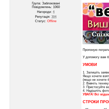
Група: Заблоковані
Повідомлень:
1060
Нагороди:
4
Репутація:
304
Статус:
Offline
Пропоную пограти
У допомогу вам 
УМОВИ
1. Залишіть заявк
Якщо хочете взят
(якщо не хочете б
2. Вивчіть технік
3. Пристосуйте в
4. Надішліть фото
УВАГА! Всі відш
СТРОКИ ПРО