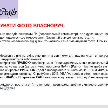
УВАТИ ФОТО ВЛАСНОРУЧ.
 не володіє основами ПК (персональний компьютер), але дуже хочуть пок
, що подаються до голосування. Зазвичай вам допомагають діти.
о стати незалежною від дітей, то навчись сама зменшувати фото. Ось як 
ображення, яке потрібно зменшити, в звичному для нас вигляді - в прогр
 відкриваються зображення.
а зображеня
ПРАВОЮ
клавішою миші. У випадаючому меню натискаємо
ню запускається (автоматично) програма
Пейнт (Paint
). Нам не треба вмі
меню обираємо
РИСУНОК
і далі з випадаючого з нього меню -
РАСТЯНУТЬ
око зменшити картинку. Спробуйте з 80%. УВАГА, треба в обох полях вказ
немо
ФАЙЛ
-
Сохранить КАК
і вносимо нову назву фото, щоб не знищити
мішного просто, а в п"ять пунктів я розписала, щоб не виникло сторонніх
йте