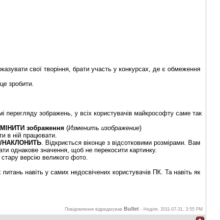
азувати свої творіння, брати участь у конкурсах, де є обмеження
це зробити.
амі перегляду зображень, у всіх користувачів майкрософту саме так
ЗМІНИТИ зображення
(
Изменить изображение
)
ти в ній працювати.
/НАКЛОНИТЬ
. Відкриється віконце з відсотковими розмірами. Вам
ати однакове значення, щоб не перекосити картинку.
 стару версію великого фото.
 питань навіть у самих недосвічених користувачів ПК. Та навіть як
Bullet
Повідомлення відредагував
-
Неділя, 2011-07-31, 3:55 PM