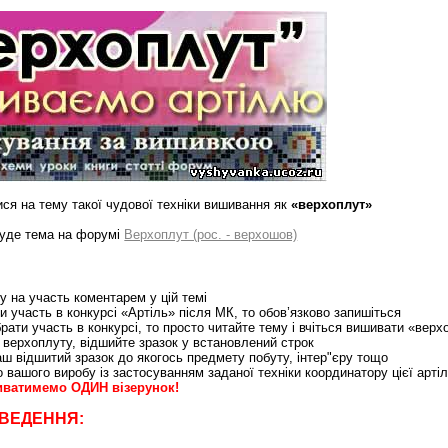
ся на тему такої чудової техніки вишивання як
«верхоплут»
буде тема на форумі
Верхоплут (рос. - верхошов)
у на участь коментарем у цій темі
и участь в конкурсі «Артіль» після МК, то обов’язково запишіться
рати участь в конкурсі, то просто читайте тему і вчіться вишивати «верх
у верхоплуту, відшийте зразок у встановлений строк
аш відшитий зразок до якогось предмету побуту, інтер"єру тощо
 вашого виробу із застосуванням заданої техніки координатору цієї артіл
иватимемо ОДИН візерунок!
ВЕДЕННЯ: