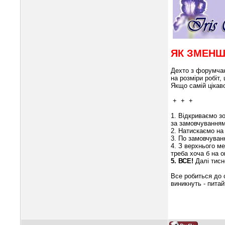
ЯК ЗМЕНШ
Дехто з форумчан
на розміри робіт
Якщо самій цікав
+
+
+
1. Відкриваємо з
за замовчуванням
2. Натискаємо н
3. По замовчуван
4. З верхнього 
треба хоча б на 
5. ВСЕ!
Далі тис
Все робиться до с
виникнуть - пита