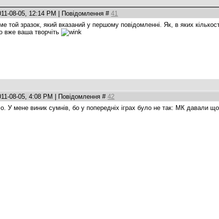
011-08-05, 12:14 PM | Повідомлення #
41
аме той зразок, який вказаний у першому повідомленні. Як, в яких кількос
то вже ваша творчіть
011-08-05, 4:08 PM | Повідомлення #
42
ло. У мене виник сумнів, бо у попередніх іграх було не так: МК давали щ