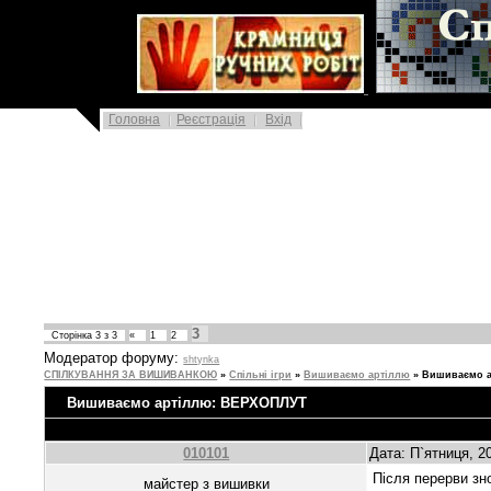
|
Головна
Реєстрація
Вхід
3
Сторінка
3
з
3
«
1
2
Модератор форуму:
shtynka
СПІЛКУВАННЯ ЗА ВИШИВАНКОЮ
»
Спільні ігри
»
Вишиваємо артіллю
»
Вишиваємо а
Вишиваємо артіллю: ВЕРХОПЛУТ
010101
Дата: П`ятниця, 2
Після перерви зн
майстер з вишивки