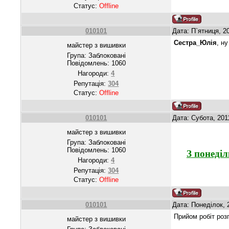
Статус:
Offline
010101
Дата: П`ятниця, 2
Сестра_Юлія
, н
майстер з вишивки
Група: Заблоковані
Повідомлень:
1060
Нагороди:
4
Репутація:
304
Статус:
Offline
010101
Дата: Субота, 201
майстер з вишивки
Група: Заблоковані
Повідомлень:
1060
З понеді
Нагороди:
4
Репутація:
304
Статус:
Offline
010101
Дата: Понеділок, 
Прийом робіт роз
майстер з вишивки