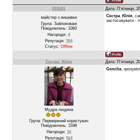
010101
Дата: П`ятниця, 2
Сестра_Юлія
, с
майстер з вишивки
застосовувати - 
Група: Заблоковані
Повідомлень:
1060
Нагороди:
4
Репутація:
304
Статус:
Offline
Сестра_Юлія
Дата: П`ятниця, 2
Goncha
, зрозумі
Мудра людина
Група: Перевірений користувач
Повідомлень:
1598
Нагороди:
16
Репутація:
564