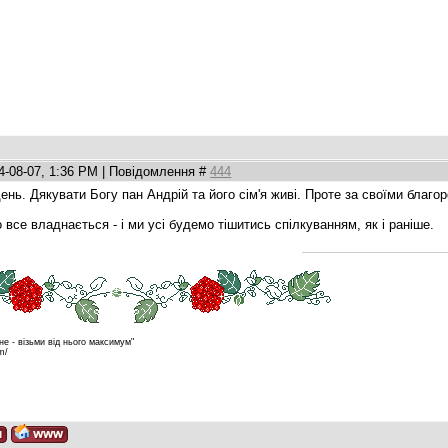
4-08-07, 1:36 PM | Повідомлення #
444
день. Дякувати Богу пан Андрій та його сім'я живі. Проте за своїми бла
все владнається - і ми усі будемо тішитись спілкуванням, як і раніше.
не - візьми від нього максимум"
om/