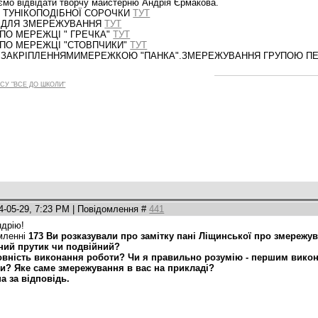
мо відвідати творчу майстерню Андрія Єрмакова.
 ТУНІКОПОДІБНОЇ СОРОЧКИ
ТУТ
У ДЛЯ ЗМЕРЕЖУВАННЯ
ТУТ
ПО МЕРЕЖЦІ " ГРЕЧКА"
ТУТ
 ПО МЕРЕЖЦІ "СТОВПЧИКИ"
ТУТ
З ЗАКРІПЛЕННЯМИМЕРЕЖКОЮ "ПАНКА".ЗМЕРЕЖУВАННЯ ГРУПОЮ ПЕТ
СУ "ВСЕ ДО ШКОЛИ"
4-05-29, 7:23 PM | Повідомлення #
441
ндрію!
мленні
173 Ви розказували про замітку пані Ліщинської про змережув
рний прутик чи подвійний?
довність виконання роботи? Чи я правильно розумію - першим викона
ти? Яке саме змережування в вас на прикладі?
а за відповідь.