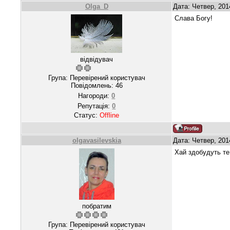
Olga_D
Дата: Четвер, 201
Слава Богу!
відвідувач
Група: Перевірений користувач
Повідомлень:
46
Нагороди:
0
Репутація:
0
Статус:
Offline
olgavasilevskia
Дата: Четвер, 201
Хай здобудуть те,
побратим
Група: Перевірений користувач