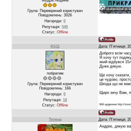
Мудра людина
Група: Перевірений користувач
Повідомлень:
3026
Нагороди:
0
Репутація:
540
Статус:
Offline
KS11
Дата: П`ятниця, 2
Доброго всім часу
Я хочу тут подяк
який відбувся 15л
Дуже дякую.
побратим
Ще хочу сказати,
це чудово, прост
Група: Перевірений користувач
Шкода що не маю
Повідомлень:
166
Щиро зичу Вам, п
Нагороди:
0
Репутація:
18
Мій щоденник http://sive
Статус:
Offline
Тетяна
Дата: П`ятниця, 2
Андрію, дякую ва