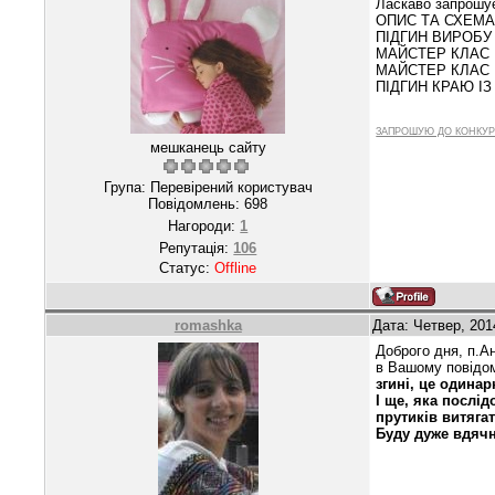
Ласкаво запрошує
ОПИС ТА СХЕМА
ПІДГИН ВИРОБ
МАЙСТЕР КЛАС 
МАЙСТЕР КЛАС
ПІДГИН КРАЮ І
ЗАПРОШУЮ ДО КОНКУР
мешканець сайту
Група: Перевірений користувач
Повідомлень:
698
Нагороди:
1
Репутація:
106
Статус:
Offline
romashka
Дата: Четвер, 201
Доброго дня, п.А
в Вашому повідо
згині, це одина
І ще, яка послі
прутиків витяга
Буду дуже вдячн