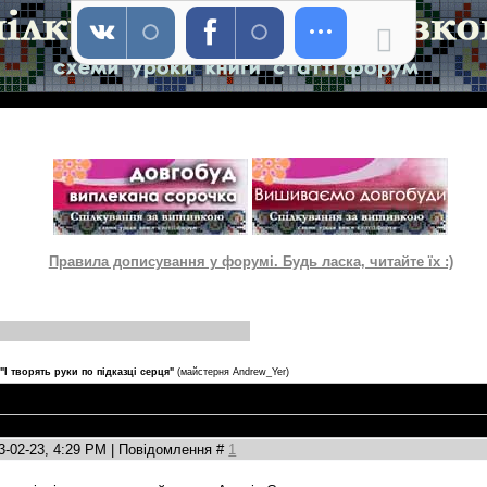
Правила дописування у форумі. Будь ласка, читайте їх :)
"І творять руки по підказці серця"
(майстерня Andrew_Yer)
3-02-23, 4:29 PM | Повідомлення #
1