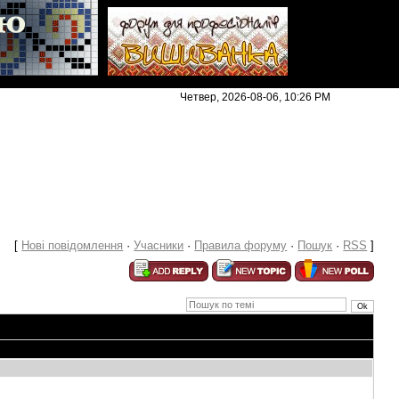
|
Четвер, 2026-08-06, 10:26 PM
[
Нові повідомлення
·
Учасники
·
Правила форуму
·
Пошук
·
RSS
]