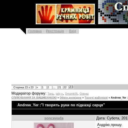
|
Головна
Реєстрація
Вхід
23
Сторінка
23
з
23
«
1
2
…
21
22
Модератор форуму:
,
,
,
Tana
lady-v
Dmutrik09
Oленка
СПІЛКУВАННЯ ЗА ВИШИВАНКОЮ
»
Обмін досвідом
»
Творчі майстерні
»
Andrew_Yer :
Andrew_Yer :"І творять руки по підказці серця"
soncevuda
Дата: Субота, 201
Андрію,прошу.