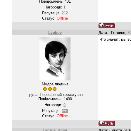
Повідомлень:
431
Нагороди:
1
Репутація:
212
Статус:
Offline
Lyubov
Дата: П`ятниця, 2
Что значит: мы в
Мудра людина
Група: Перевірений користувач
Повідомлень:
1490
Нагороди:
0
Репутація:
320
Статус:
Offline
Сестра_Юлія
Дата: Субота, 201