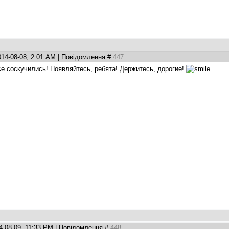
014-08-08, 2:01 AM | Повідомлення #
447
се соскучились! Появляйтесь, ребята! Держитесь, дорогие!
4-08-09, 11:33 PM | Повідомлення #
448