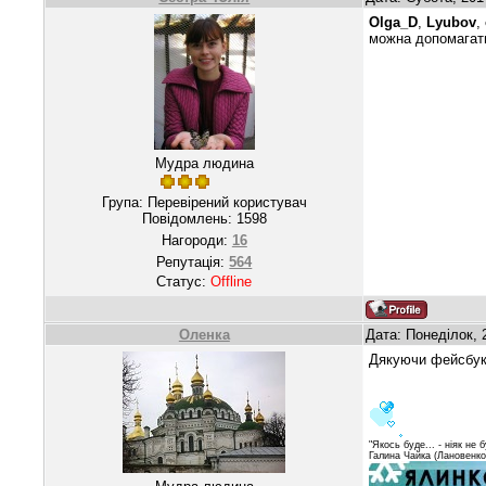
Olga_D
,
Lyubov
,
можна допомагати
Мудра людина
Група: Перевірений користувач
Повідомлень:
1598
Нагороди:
16
Репутація:
564
Статус:
Offline
Oленка
Дата: Понеділок, 
Дякуючи фейсбуков
"Якось буде... - ніяк не б
Галина Чайка (Лановенко