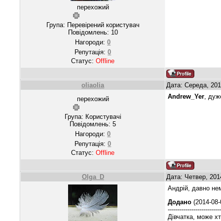
перехожий
Група: Перевірений користувач
Повідомлень:
10
Нагороди:
0
Репутація:
0
Статус:
Offline
oliaolia
Дата: Середа, 201
Andrew_Yer
, дуж
перехожий
Група: Користувачі
Повідомлень:
5
Нагороди:
0
Репутація:
0
Статус:
Offline
Olga_D
Дата: Четвер, 201
Андрій, давно не
Додано
(2014-08-
--------------------------
Дівчатка, може хт