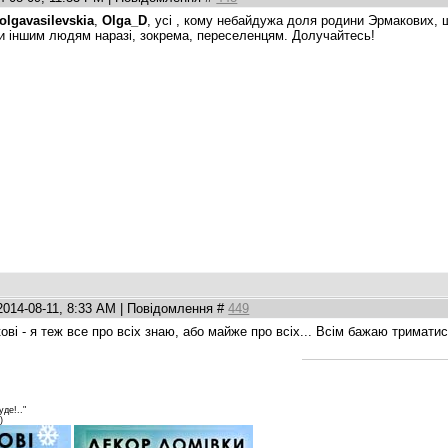
olgavasilevskia
,
Olga_D
, усі , кому небайдужа доля родини Эрмакових, 
 іншим людям наразі, зокрема, переселенцям. Долучайтесь!
2014-08-11, 8:33 AM | Повідомлення #
449
і - я теж все про всіх знаю, або майже про всіх... Всім бажаю триматис
уде!.."
)