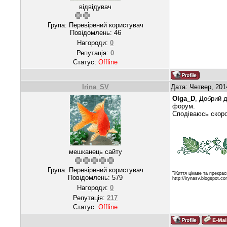
відвідувач
Група: Перевірений користувач
Повідомлень:
46
Нагороди:
0
Репутація:
0
Статус:
Offline
Irina_SV
Дата: Четвер, 201
Olga_D
, Добрий 
форум.
Сподіваюсь скоро 
мешканець сайту
Група: Перевірений користувач
"Життя цікаве та прекрас
Повідомлень:
579
http://irynasv.blogspot.c
Нагороди:
0
Репутація:
217
Статус:
Offline