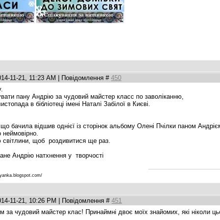
014-11-21, 11:23 AM | Повідомлення #
450
.
увати пану Андрію за чудовий майстер класс по заволіканню,
истопада в бібліотеці імені Наталі Забілої в Києві.
 що бачила відшив однієї із сторінок альбому Олені Пчілки паном Андріє
о неймовірно.
 світлини, щоб роздивитися ще раз.
ане Андрію натхнення у творчості
ryanka.blogspot.com/
014-11-21, 10:26 PM | Повідомлення #
451
м за чудовий майстер клас! Принаймні двоє моїх знайомих, які ніколи цьо