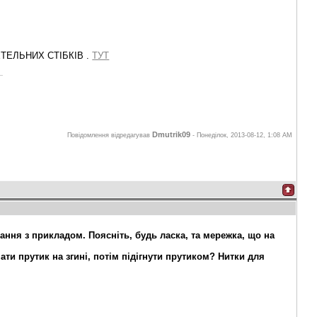
ЕЛЬНИХ СТІБКІВ .
ТУТ
Dmutrik09
Повідомлення відредагував
-
Понеділок, 2013-08-12, 1:08 AM
ання з прикладом. Поясніть, будь ласка, та мережка, що на
ти прутик на згині, потім підігнути прутиком? Нитки для