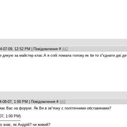
4-07-09, 12:52 PM | Повідомлення #
442
е дякую за майстер клас.А я собі ломала голову.як би то з"єднати дві 
4-08-07, 1:00 PM | Повідомлення #
443
має Вас на форумі. Як Ви в зв"язку с політичними обставинами?
07, 1:00 PM)
-------------------
о знає, як Андрій? чи живий?