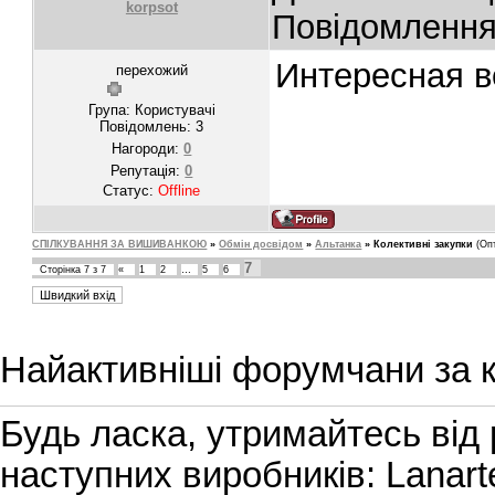
korpsot
Повідомленн
Интересная 
перехожий
Група: Користувачі
Повідомлень:
3
Нагороди:
0
Репутація:
0
Статус:
Offline
СПІЛКУВАННЯ ЗА ВИШИВАНКОЮ
»
Обмін досвідом
»
Альтанка
»
Колективні закупки
(Оп
7
Сторінка
7
з
7
«
1
2
…
5
6
Найактивніші форумчани за к
Будь ласка, утримайтесь від
наступних виробників: Lanarte