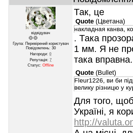
Так, це
Quote
(
Цветана
)
накладная канва, к
відвідувач
. Така прозор
Група: Перевірений користувач
1 мм. Я не п
Повідомлень:
30
Нагороди:
0
така вправна.
Репутація:
7
Статус:
Offline
Quote
(
Bullet
)
Fleur1226, ви би пі
велику різницю у ку
Для того, щоб
Україні, я ко
http://valuta.o
А на місці, д