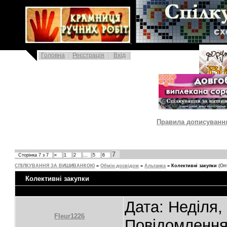
|
Головна
Реєстрація
Вхід
|
Правила дописування 
7
Сторінка
7
з
7
«
1
2
…
5
6
СПІЛКУВАННЯ ЗА ВИШИВАНКОЮ
»
Обмін досвідом
»
Альтанка
»
Колективні закупки
(Оп
Колективні закупки
Дата: Неділя,
Fleur1226
Повідомленн