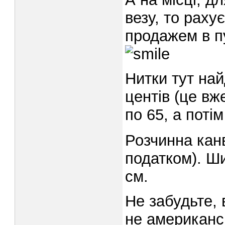
везу, то раху
продажем в п
Нитки тут на
центів (це вж
по 65, а поті
Розчинна канв
податком). Ши
см.
Не забудьте, в
не американс