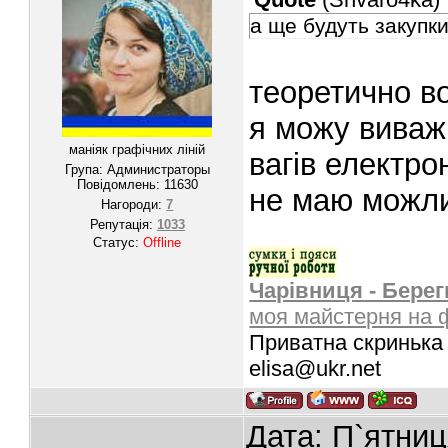
а ще будуть закупк
теоретично во
я можу виваж
маніяк графічних ліній
вагів електр
Група: Администраторы
Повідомлень:
11630
не маю можлив
Нагороди:
7
Репутація:
1033
Статус:
Offline
Чарівниця - Берег
моя майстерня на 
Приватна скринька 
elisa@ukr.net
Дата: П`ятниц