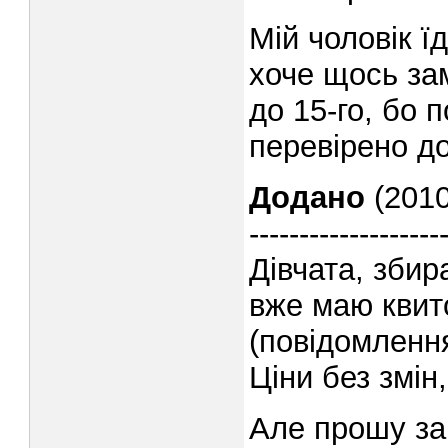
Мій чоловік ї
хоче щось за
до 15-го, бо 
перевірено д
Додано
(2010
-------------------
Дівчата, збир
вже маю квит
(повідомлення
Ціни без змін
Але прошу за