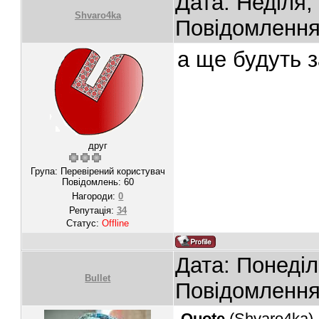
Дата: Неділя,
Shvaro4ka
Повідомленн
а ще будуть 
друг
Група: Перевірений користувач
Повідомлень:
60
Нагороди:
0
Репутація:
34
Статус:
Offline
Дата: Понеділ
Bullet
Повідомленн
Quote
(
Shvaro4ka
)