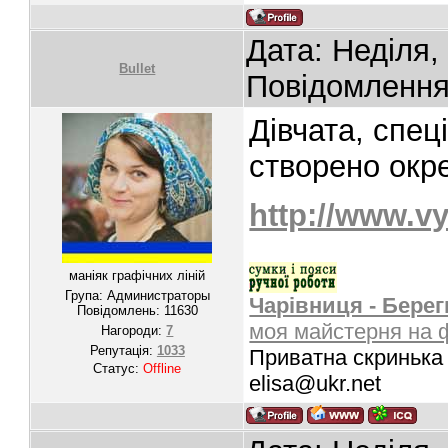
Дата: Неділя,
Bullet
Повідомленн
Дівчата, спец
створено окр
http://www.v
маніяк графічних ліній
Група: Администраторы
Чарівниця - Берег
Повідомлень:
11630
моя майстерня на 
Нагороди:
7
Репутація:
1033
Приватна скринька 
Статус:
Offline
elisa@ukr.net