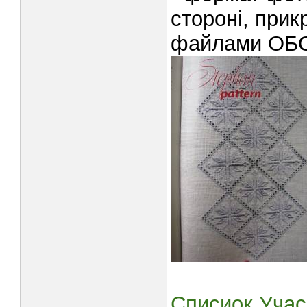
стороні, прик
файлами ОБО
Списиок Учас