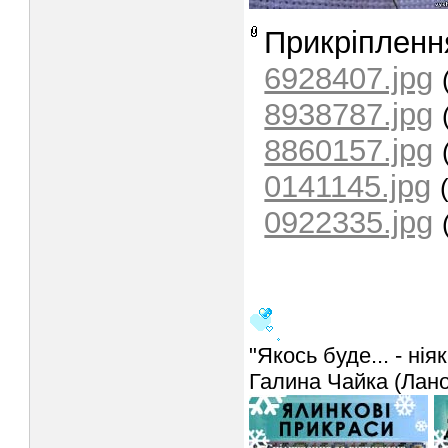
Прикріпленн
6928407.jpg
8938787.jpg
8860157.jpg
0141145.jpg
0922335.jpg
"Якось буде... - ніяк
Галина Чайка (Лан