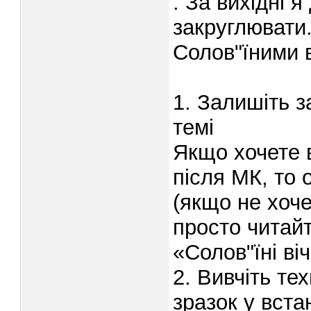
. За вихідні я
закруглювати.
Солов"їними 
1. Залишіть з
темі
Якщо хочете в
після МК, то 
(якщо не хоче
просто читайт
«Солов"їні ві
2. Вивчіть те
зразок у вста