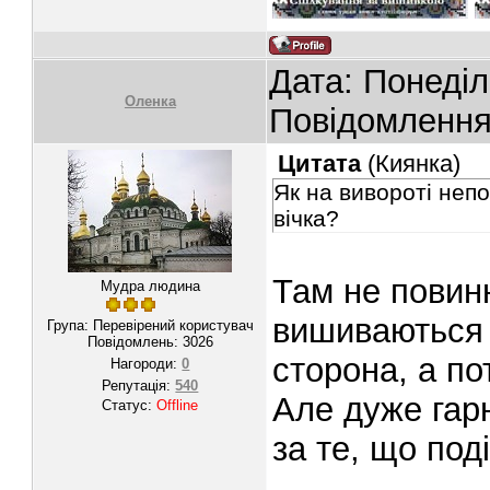
Дата: Понеділ
Oленка
Повідомленн
Цитата
(
Киянка
)
Як на вивороті неп
вічка?
Там не повинн
Мудра людина
вишиваються 
Група: Перевірений користувач
Повідомлень:
3026
сторона, а по
Нагороди:
0
Репутація:
540
Але дуже гар
Статус:
Offline
за те, що под