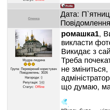
Дата: П`ятниц
Oленка
Повідомленн
ромашка1
, 
викласти фот
Викидає з сай
Треба почекат
Мудра людина
не зміниться,
Група: Перевірений користувач
Повідомлень:
3026
адміністратор
Нагороди:
0
Репутація:
540
що думаю, ма
Статус:
Offline