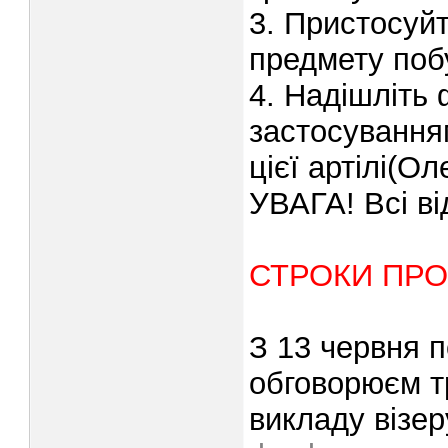
3. Пристосуйт
предмету побу
4. Надішліть 
застосування
цієї артілі(Ол
УВАГА! Всі в
СТРОКИ ПР
З 13 червня 
обговорюєм т
викладу візер