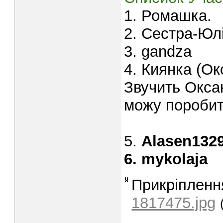
1. Ромашка.
2. Сестра-Юл
3. gandza
4. Киянка (Ок
Звучить Оксан
можу поробит
5.
Alasen132
6. mykolaja
Прикріпленн
1817475.jpg