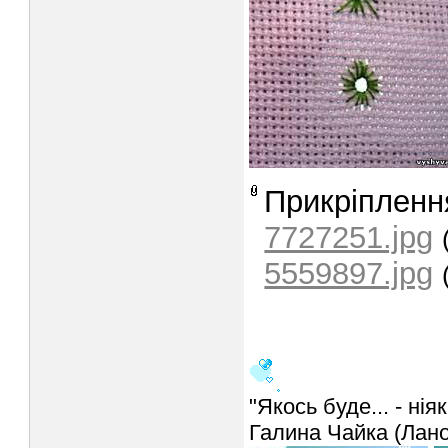
Прикріпленн
7727251.jpg
5559897.jpg
"Якось буде... - ніяк
Галина Чайка (Лан