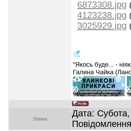
6873308.jpg
4123238.jpg
3025929.jpg
"Якось буде... - ніяк
Галина Чайка (Лан
Дата: Субота,
Oленка
Повідомленн