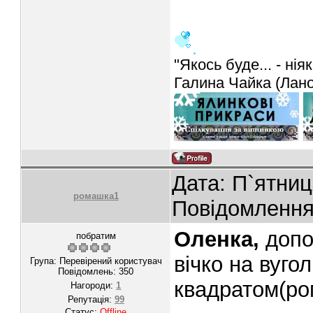
"Якось буде... - ніяк
Галина Чайка (Лан
Дата: П`ятниц
ромашка1
Повідомленн
Oленка,
допо
побратим
вічко на вуго
Група: Перевірений користувач
Повідомлень:
350
квадратом(ро
Нагороди:
1
Репутація:
99
Статус:
Offline