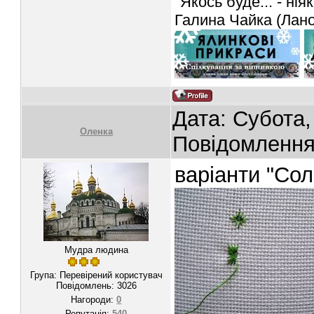
"Якось буде... - ніяк
Галина Чайка (Лан
Дата: Субота,
Oленка
Повідомленн
варіанти "Сол
Мудра людина
Група: Перевірений користувач
Повідомлень:
3026
Нагороди:
0
Репутація:
540