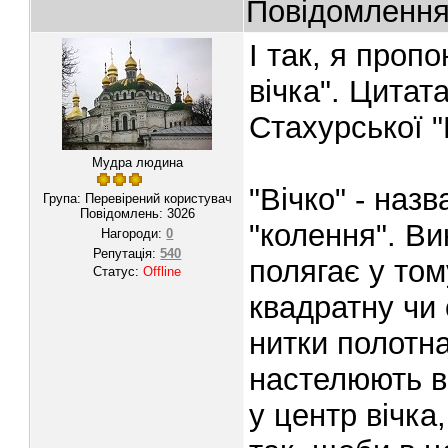
Повідомленн
І так, я проп
вічка". Цитат
Стахурської 
Мудра людина
"Вічко" - наз
Група: Перевірений користувач
Повідомлень:
3026
"колення". В
Нагороди:
0
Репутація:
540
полягає у том
Статус:
Offline
квадратну чи
нитки полотн
настелюють в
у центр вічка