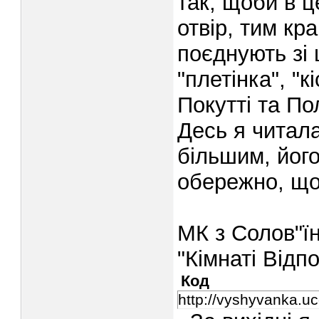
так, щоби в ц
отвір, тим кр
поєднують зі 
"плетінка", "
Покутті та По
Десь я читала
більшим, йог
обережно, що
МК з Солов"їн
"Кімнаті Відп
Код
http://vyshyvanka.u