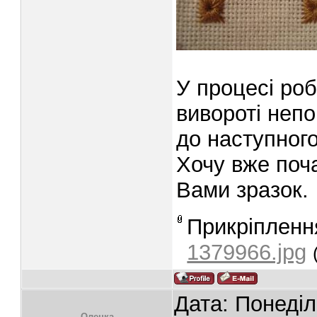
У процесі роб
вивороті непо
до наступного
Хочу вже поч
Вами зразок.
Прикріпленн
1379966.jpg
Дата: Понеділ
Oленка