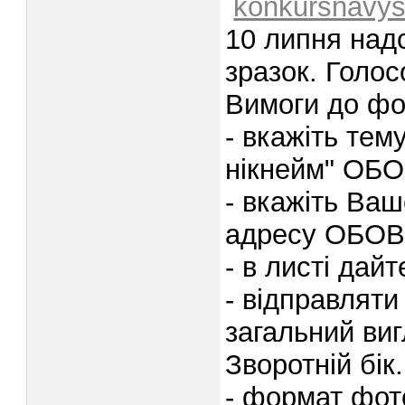
konkursnavy
10 липня над
зразок. Голо
Вимоги до фот
- вкажіть тем
нікнейм" ОБ
- вкажіть Ваш
адресу ОБОВ
- в листі дай
- відправляти
загальний ви
Зворотній бік.
- формат фот