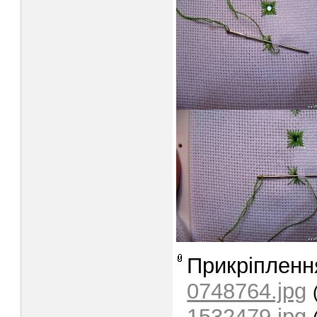
Прикріпленн
0748764.jpg
1532479.jpg