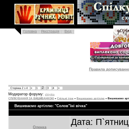
|
Головна
Реєстрація
Вхід
|
Правила дописування 
2
Сторінка
2
з
4
«
1
3
4
»
Модератор форуму:
shtynka
СПІЛКУВАННЯ ЗА ВИШИВАНКОЮ
»
Спільні ігри
»
Вишиваємо артіллю
»
Вишиваємо арті
Вишиваємо артіллю: "Солов"їні вічка"
Дата: П`ятниц
Oленка