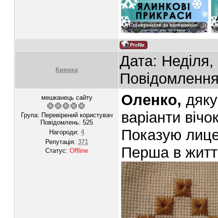
Дата: Неділя,
Киянка
Повідомленн
Оленко,
дякую
мешканець сайту
варіанти вічок
Група: Перевірений користувач
Повідомлень:
525
Показую лице 
Нагороди:
4
Репутація:
371
Перша в житт
Статус:
Offline