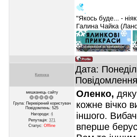
"Якось буде... - ніяк
Галина Чайка (Лан
Дата: Понеділ
Киянка
Повідомленн
Оленко,
дяку
мешканець сайту
кожне вічко 
Група: Перевірений користувач
Повідомлень:
525
іншого. Вибач
Нагороди:
4
Репутація:
371
вперше беруся
Статус:
Offline