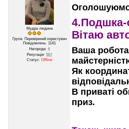
Оголошуюмо
4.Подшка-
Мудра людина
Вітаю авт
Група: Перевірений користувач
Повідомлень:
1141
Ваша робота
Нагороди:
4
Репутація:
567
майстерніст
Статус:
Offline
Як координа
відповідальн
В приваті о
приз.