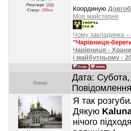
Репутація:
1080
Координую
Довгоб
Статус:
Offline
Моя майстерня
Чому закладинка –
"Чарівниця-берег
Чарівниця - Храни
і майбутньому - 2
Дата: Субота,
Oленка
Повідомленн
Я так розгуби
Дякую
Kalun
нічого підхо