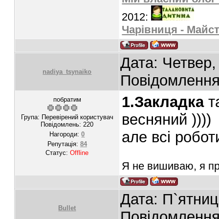
2012:
Чарівниця - Майст
Дата: Четвер,
nadiya_tsynaiko
Повідомленн
1.Закладка
т
побратим
весняний ))))
Група: Перевірений користувач
Повідомлень:
220
але всі роботи
Нагороди:
0
Репутація:
84
Статус:
Offline
Я не вишиваю, я п
Дата: П`ятниц
Bullet
Повідомленн