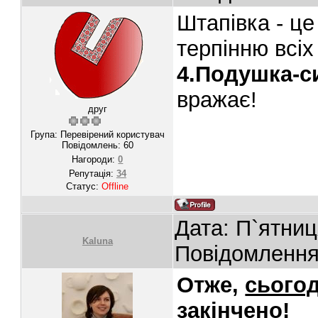
Штапівка - це
терпінню всіх
4.Подушка-с
вражає!
друг
Група: Перевірений користувач
Повідомлень:
60
Нагороди:
0
Репутація:
34
Статус:
Offline
Дата: П`ятниц
Kaluna
Повідомленн
Отже,
сьогод
закінчено!