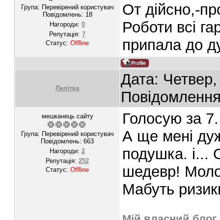
От дійсно,-пр
Група: Перевірений користувач
Повідомлень:
18
Роботи всі га
Нагороди:
0
Репутація:
7
припала до д
Статус:
Offline
Дата: Четвер,
Лелітка
Повідомленн
Голосую за 7
мешканець сайту
А ще мені ду
Група: Перевірений користувач
Повідомлень:
663
подушка. і...
Нагороди:
2
Репутація:
252
шедевр! Молод
Статус:
Offline
Мабуть ризик
Мій власний блог 