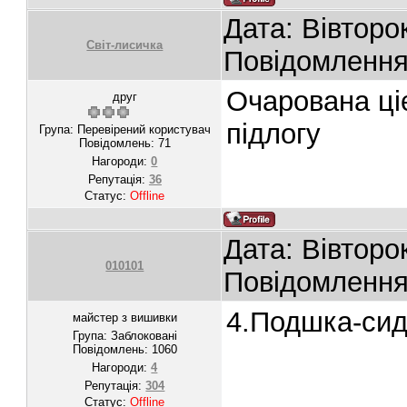
Дата: Вівторок
Світ-лисичка
Повідомленн
Очарована ці
друг
підлогу
Група: Перевірений користувач
Повідомлень:
71
Нагороди:
0
Репутація:
36
Статус:
Offline
Дата: Вівторо
010101
Повідомленн
4.Подшка-сид
майстер з вишивки
Група: Заблоковані
Повідомлень:
1060
Нагороди:
4
Репутація:
304
Статус:
Offline