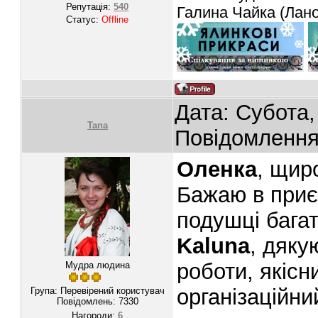
Репутація:
540
Галина Чайка (Лан
Статус:
Offline
Дата: Субота,
Tana
Повідомленн
Оленка
, щир
Бажаю в приєм
подушці багат
Kaluna
, дяку
роботи, якісн
Мудра людина
організаційний
Група: Перевірений користувач
Повідомлень:
7330
Нагороди:
6