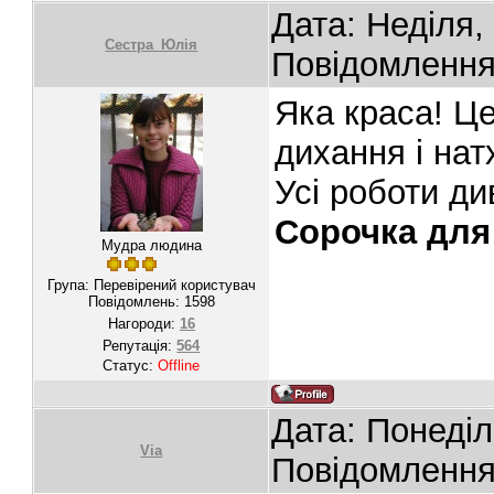
Дата: Неділя,
Сестра_Юлія
Повідомленн
Яка краса! Це
дихання і нат
Усі роботи ди
Сорочка для 
Мудра людина
Група: Перевірений користувач
Повідомлень:
1598
Нагороди:
16
Репутація:
564
Статус:
Offline
Дата: Понеділ
Via
Повідомленн