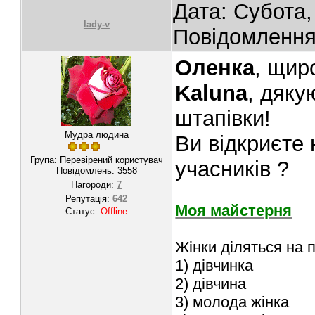
Дата: Субота,
lady-v
Повідомленн
Оленка
, щир
Kaluna
, дяку
штапівки!
Мудра людина
Ви відкриєте 
Група: Перевірений користувач
учасників ?
Повідомлень:
3558
Нагороди:
7
Репутація:
642
Моя майстерня
Статус:
Offline
Жінки діляться на п
1) дівчинка
2) дівчина
3) молода жінка