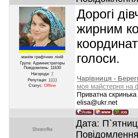
Дорогі дів
жирним ко
координат
голоси.
маніяк графічних ліній
Група: Администраторы
Повідомлень:
11630
Нагороди:
7
Чарівниця - Берег
Репутація:
1033
моя майстерня на 
Статус:
Offline
Приватна скринька 
elisa@ukr.net
Дата: П`ятниц
Shvaro4ka
Повідомленн