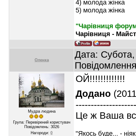
4) молода жінка
5) молода жінка
"Чарівниця форум
Чарівниця - Майс
Дата: Субота,
Oленка
Повідомленн
ОЙ!!!!!!!!!!!!!
Додано
(2011
-------------------
Мудра людина
Це ж Ваша вс
Група: Перевірений користувач
Повідомлень:
3026
"Якось буде... - ніяк
Нагороди:
0