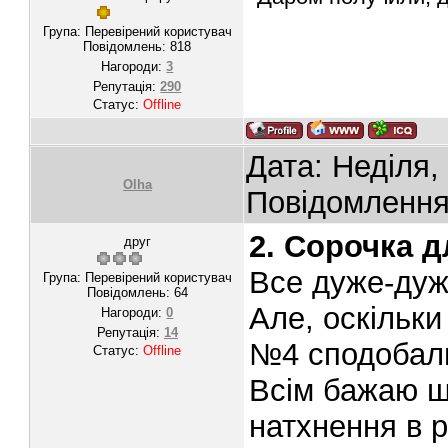
Група: Перевірений користувач
Повідомлень:
818
Нагороди:
3
Репутація:
290
Статус:
Offline
Дата: Неділя,
Olha
Повідомленн
2. Сорочка д
друг
Все дуже-дуже
Група: Перевірений користувач
Повідомлень:
64
Але, оскільки
Нагороди:
0
Репутація:
14
№4 сподобал
Статус:
Offline
Всім бажаю ща
натхнення в р