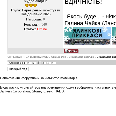
вдячність!
Мудра людина
Група: Перевірений користувач
Повідомлень:
3026
"Якось буде... - ніяк
Нагороди:
0
Галина Чайка (Лан
Репутація:
540
Статус:
Offline
СПІЛКУВАННЯ ЗА ВИШИВАНКОЮ
»
Спільні ігри
»
Вишиваємо артіллю
»
Вишиваємо ар
2
Сторінка
2
з
4
«
1
3
4
»
Найактивніші форумчани за кількістю коментарів:
Будь ласка, утримайтесь від розміщення схем і зображень наступних виробни
Janlynn Corporation, Stoney Creek, HAED.