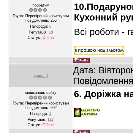
10.Подаруно
побратим
Кухонний ру
Група: Перевірений користувач
Повідомлень:
255
Нагороди:
0
Всі роботи - г
Репутація:
18
Статус:
Offline
Дата: Вівторок
sjana_if
Повідомленн
6. Доріжка н
мешканець сайту
Група: Перевірений користувач
Повідомлень:
602
Нагороди:
3
Репутація:
127
Статус:
Offline