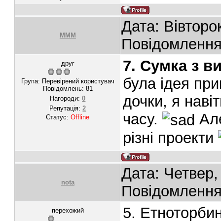
Дата: Вівторо
МММ
Повідомленн
7. Сумка з 
друг
була ідея пр
Група: Перевірений користувач
Повідомлень:
81
дочки, я наві
Нагороди:
0
Репутація:
2
часу.
Але
Статус:
Offline
різні проекти
Дата: Четвер,
nota
Повідомленн
5. Етноторбин
перехожий