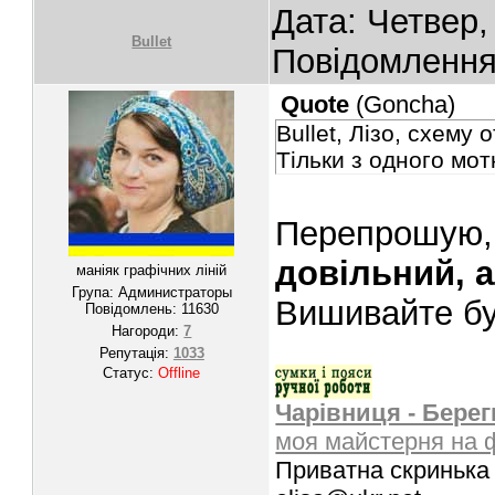
Дата: Четвер,
Bullet
Повідомленн
Quote
(
Goncha
)
Bullet, Лізо, схему
Тільки з одного мот
Перепрошую, 
довільний, 
маніяк графічних ліній
Група: Администраторы
Вишивайте б
Повідомлень:
11630
Нагороди:
7
Репутація:
1033
Статус:
Offline
Чарівниця - Берег
моя майстерня на 
Приватна скринька 