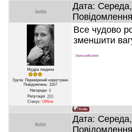
Дата: Середа,
Jasjka
Повідомленн
Все чудово р
зменшити ваг
Творча майстерня
Мудра людина
Група: Перевірений користувач
Повідомлень:
1167
Нагороди:
0
Репутація:
283
Статус:
Offline
Дата: Середа,
Bullet
Повідомленн