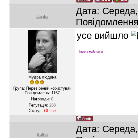
Дата: Середа,
Jasjka
Повідомленн
усе вийшло
Творча майстерня
Мудра людина
Група: Перевірений користувач
Повідомлень:
1167
Нагороди:
0
Репутація:
283
Статус:
Offline
Дата: Середа,
Bullet