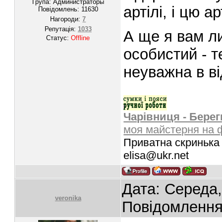
Група: Администраторы
артілі, і цю а
Повідомлень:
11630
Нагороди:
7
Репутація:
1033
А ще я вам л
Статус:
Offline
особистий - т
неуважна в в
Чарівниця - Берег
моя майстерня на 
Приватна скринька 
elisa@ukr.net
Дата: Середа,
veronika
Повідомленн