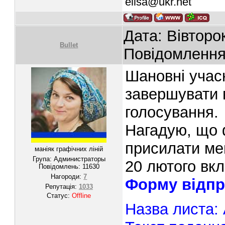
elisa@ukr.net
Дата: Вівторок
Bullet
Повідомленн
Шановні учасн
завершувати в
голосування.
Нагадую, що 
присилати ме
маніяк графічних ліній
Група: Администраторы
20 лютого вк
Повідомлень:
11630
Нагороди:
7
Форму відпр
Репутація:
1033
Статус:
Offline
Назва листа: 