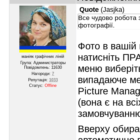
Quote
(
Jasjka
)
Все чудово робота 
фотографії.
Фото в вашій 
натисніть ПР
маніяк графічних ліній
Група: Администраторы
меню виберіть
Повідомлень:
11630
Нагороди:
7
випадаюче мен
Репутація:
1033
Статус:
Offline
Picture Manag
(вона є на вс
замовчуванню
Вверху обира