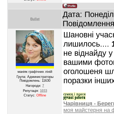
Дата: Понеділ
Bullet
Повідомленн
Шановні учасн
лишилось....
1
не віднайду у
вашими фотог
оголошеня шл
маніяк графічних ліній
Група: Администраторы
поразки інших
Повідомлень:
11630
Нагороди:
7
Репутація:
1033
Статус:
Offline
Чарівниця - Берег
моя майстерня на 