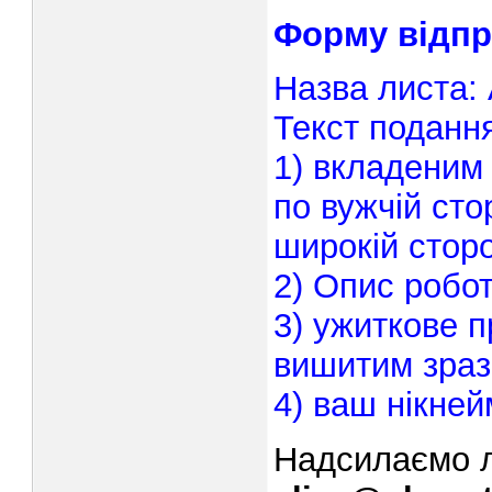
Форму відпр
Назва листа: 
Текст поданн
1) вкладеним
по вужчій сто
широкій сторо
2) Опис робот
3) ужиткове 
вишитим зраз
4) ваш нікней
Надсилаємо л