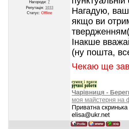
пунктуальній
Нагороди:
7
Репутація:
1033
Нагадую, ваш
Статус:
Offline
якщо ви отри
твердженням(
Інакше вважай
(ну пошта, вс
Чекаю ще зав
Чарівниця - Берег
моя майстерня на 
Приватна скринька 
elisa@ukr.net