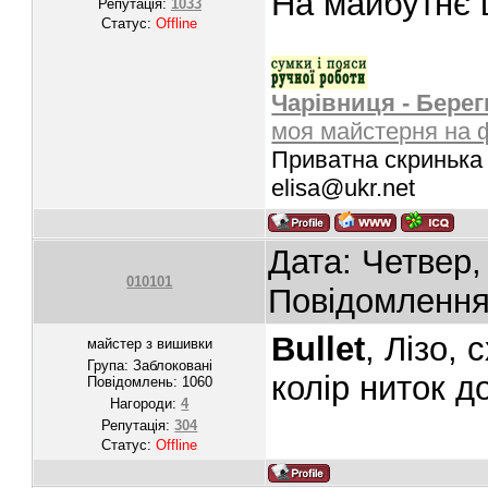
На майбутнє 
Репутація:
1033
Статус:
Offline
Чарівниця - Берег
моя майстерня на 
Приватна скринька 
elisa@ukr.net
Дата: Четвер,
010101
Повідомленн
Bullet
, Лізо,
майстер з вишивки
Група: Заблоковані
колір ниток д
Повідомлень:
1060
Нагороди:
4
Репутація:
304
Статус:
Offline