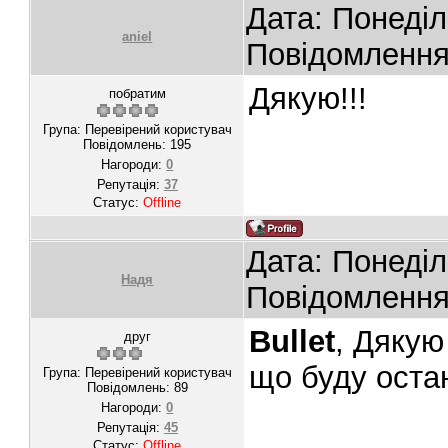
Дата: Понеділ
aniel
Повідомленн
Дякую!!!
побратим
Група: Перевірений користувач
Повідомлень:
195
Нагороди:
0
Репутація:
37
Статус:
Offline
Дата: Понеділ
Надя
Повідомленн
Bullet
, Дякую
друг
що буду ост
Група: Перевірений користувач
Повідомлень:
89
Нагороди:
0
Репутація:
45
Статус:
Offline