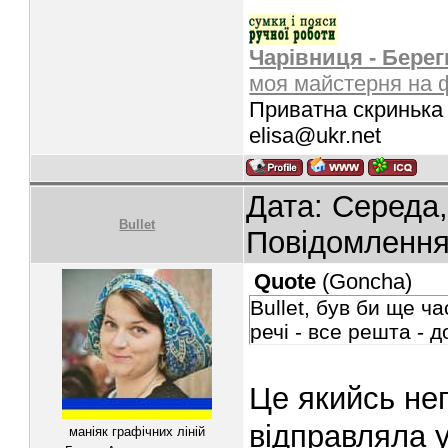
Чарівниця - Берег
моя майстерня на 
Приватна скринька 
elisa@ukr.net
Дата: Середа,
Bullet
Повідомленн
Quote
(
Goncha
)
Bullet, був би ще ча
речі - все решта - 
Це якийсь не
відправляла 
маніяк графічних ліній