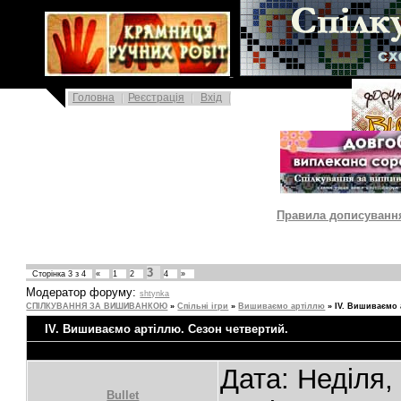
|
Головна
Реєстрація
Вхід
|
Правила дописування 
3
Сторінка
3
з
4
«
1
2
4
»
Модератор форуму:
shtynka
СПІЛКУВАННЯ ЗА ВИШИВАНКОЮ
»
Спільні ігри
»
Вишиваємо артіллю
»
IV. Вишиваємо 
IV. Вишиваємо артіллю. Сезон четвертий.
Дата: Неділя,
Bullet