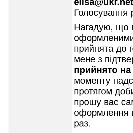
elisa@ukr.ne
Голосування 
Нагадую, що 
оформленими 
прийнята до г
мене з підтв
прийнято на
моменту надс
протягом доб
прошу вас са
оформлення в
раз.