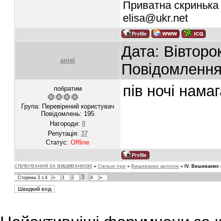
Приватна скринька 
elisa@ukr.net
Дата: Вівторок
aniel
Повідомленн
пів ночі нама
побратим
Група: Перевірений користувач
Повідомлень:
195
Нагороди:
0
Репутація:
37
Статус:
Offline
СПІЛКУВАННЯ ЗА ВИШИВАНКОЮ
»
Спільні ігри
»
Вишиваємо артіллю
»
IV. Вишиваємо 
3
Сторінка
3
з
4
«
1
2
4
»