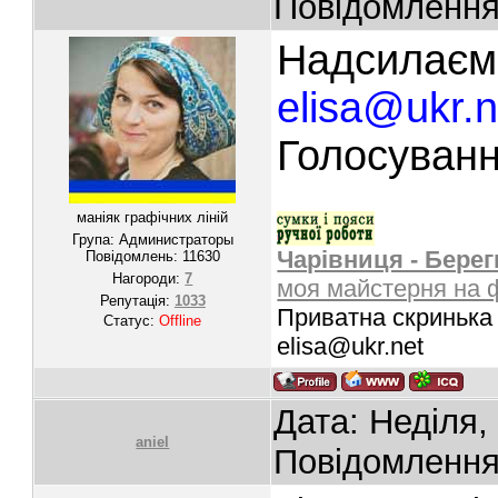
Повідомленн
Надсилаєм
elisa@ukr.n
Голосуванн
маніяк графічних ліній
Група: Администраторы
Чарівниця - Берег
Повідомлень:
11630
Нагороди:
7
моя майстерня на 
Репутація:
1033
Приватна скринька 
Статус:
Offline
elisa@ukr.net
Дата: Неділя,
aniel
Повідомленн