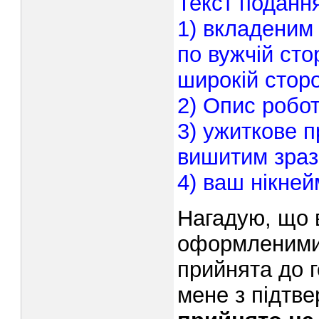
Текст поданн
1) вкладеним
по вужчій сто
широкій сторо
2) Опис робот
3) ужиткове 
вишитим зраз
4) ваш нікней
Нагадую, що 
оформленими 
прийнята до г
мене з підтв