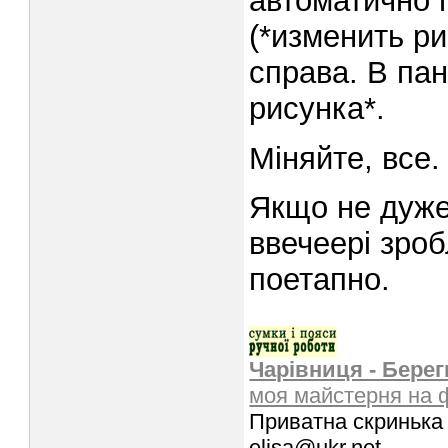
автоматично п
(*изменить ри
справа. В па
рисунка*.
Міняйте, все.
Якщо не дуже 
ввечеері зро
поетапно.
Чарівниця - Берег
моя майстерня на 
Приватна скринька 
elisa@ukr.net