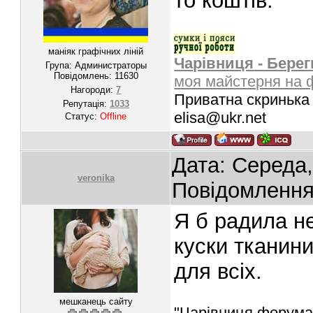
то коштів.
маніяк графічних ліній
Чарівниця - Берег
Група: Администраторы
Повідомлень:
11630
моя майстерня на 
Нагороди:
7
Приватна скринька 
Репутація:
1033
elisa@ukr.net
Статус:
Offline
Дата: Середа,
veronika
Повідомленн
Я б радила не
куски тканини
для всіх.
мешканець сайту
"Чарівниця форума