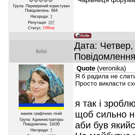
Група: Перевірений користувач
Повідомлень:
664
Нагороди:
3
Репутація:
287
Статус:
Offline
Дата: Четвер,
Bullet
Повідомленн
Quote
(
veronika
)
Я б радила не слати
Просто викласти схе
я так і зробл
щоб сильно н
маніяк графічних ліній
Група: Администраторы
аби був який
Повідомлень:
11630
Нагороди:
7