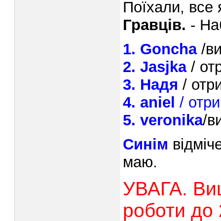
Поїхали, все
Гравців.
- На
1. Goncha
/ви
2. Jasjka
/ от
3. Надя
/ отр
4. aniel
/ отр
5. veronika
/в
Синім
відміч
маю.
УВАГА. Ви
роботи до 