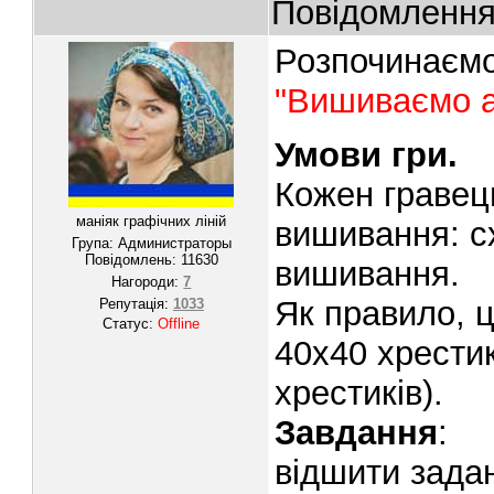
Повідомленн
Розпочинаємо 
"Вишиваємо а
Умови гри.
Кожен гравец
маніяк графічних ліній
вишивання: с
Група: Администраторы
Повідомлень:
11630
вишивання.
Нагороди:
7
Як правило, ц
Репутація:
1033
Статус:
Offline
40х40 хрестик
хрестиків).
Завдання
:
відшити задан