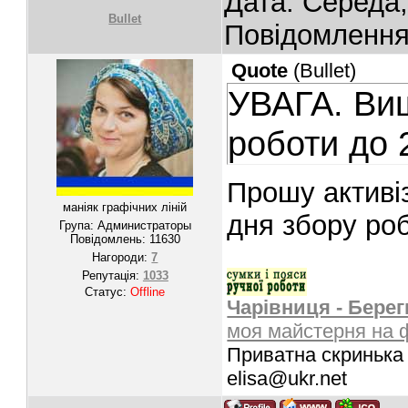
Дата: Середа,
Bullet
Повідомленн
Quote
(
Bullet
)
УВАГА. Ви
роботи до 
Прошу активіз
маніяк графічних ліній
дня збору ро
Група: Администраторы
Повідомлень:
11630
Нагороди:
7
Репутація:
1033
Статус:
Offline
Чарівниця - Берег
моя майстерня на 
Приватна скринька 
elisa@ukr.net