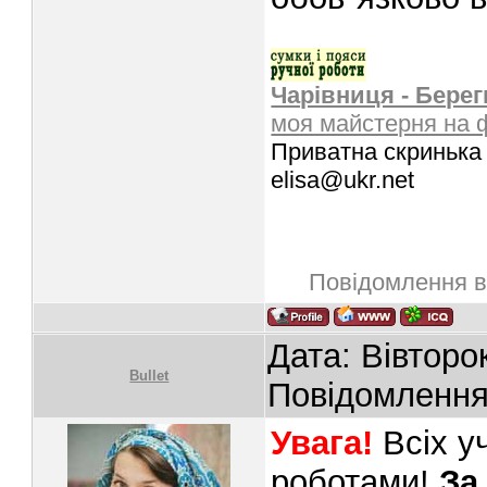
Чарівниця - Берег
моя майстерня на 
Приватна скринька 
elisa@ukr.net
Повідомлення в
Дата: Вівторо
Bullet
Повідомленн
Увага!
Всіх уч
роботами!
За