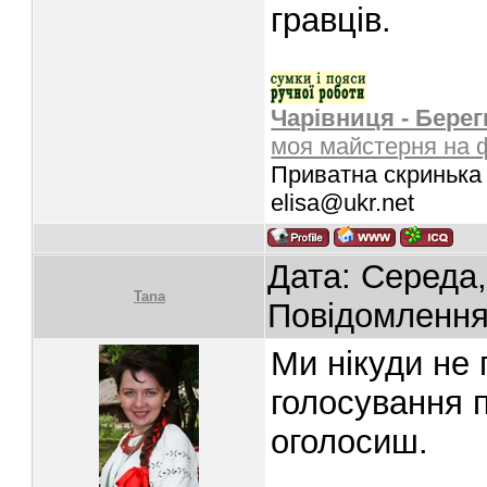
гравців.
Чарівниця - Берег
моя майстерня на 
Приватна скринька 
elisa@ukr.net
Дата: Середа,
Tana
Повідомленн
Ми нікуди не
голосування п
оголосиш.