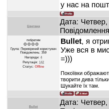
у нас на пошт
Дата: Четвер,
Цветана
Повідомленн
Bullet
, я отр
побратим
Уже вся в мис
Група: Перевірений користувач
Повідомлень:
359
=)))
Нагороди:
4
Репутація:
142
Статус:
Offline
Покоївки ображають
творити дива тільки
Шукайте їх там.
Дата: Четвер,
Bullet