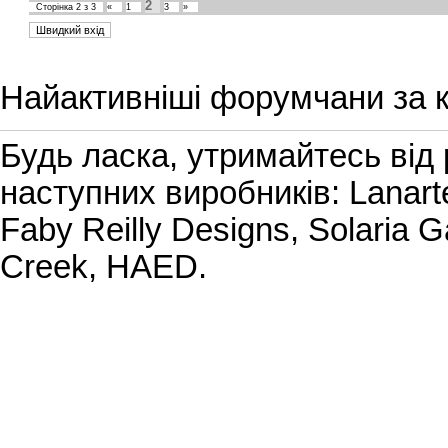
2
Сторінка
2
з
3
«
1
3
»
Найактивніші форумчани за к
Будь ласка, утримайтесь від
наступних виробників: Lanarte
Faby Reilly Designs, Solaria G
Creek, HAED.