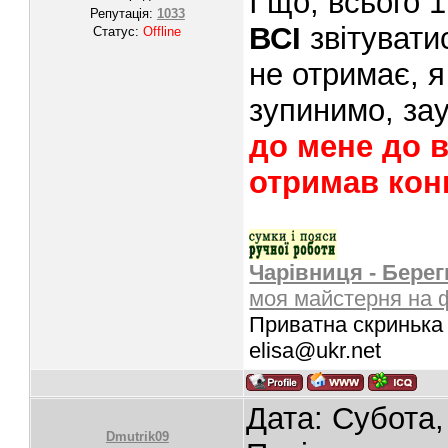
І що, всього 
Репутація:
1033
ВСІ
звітувати
Статус:
Offline
не отримає, 
зупинимо, за
до мене до в
отримав конв
Чарівниця - Берег
моя майстерня на 
Приватна скринька 
elisa@ukr.net
Дата: Субота,
Dmutrik09