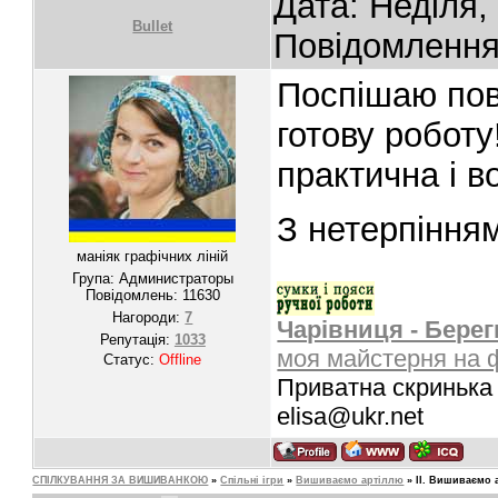
Дата: Неділя,
Bullet
Повідомленн
Поспішаю пов
готову роботу
практична і в
З нетерпінням
маніяк графічних ліній
Група: Администраторы
Повідомлень:
11630
Нагороди:
7
Чарівниця - Берег
Репутація:
1033
моя майстерня на 
Статус:
Offline
Приватна скринька 
elisa@ukr.net
СПІЛКУВАННЯ ЗА ВИШИВАНКОЮ
»
Спільні ігри
»
Вишиваємо артіллю
»
ІІ. Вишиваємо 