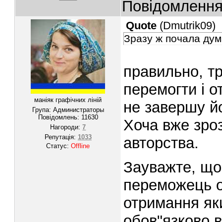
Повідомленн
Quote
(
Dmutrik09
)
Зразу ж почала дум
правильно, т
перемогти і 
маніяк графічних ліній
не завершу йо
Група: Администраторы
Повідомлень:
11630
Хоча вже зро
Нагороди:
7
Репутація:
1033
авторства.
Статус:
Offline
Зауважте, що
переможець о
отримання яки
обов"язково в