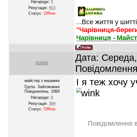
Нагороди:
5
Репутація:
913
Статус:
Offline
...Все життя у шитті
"Чарівниця-берег
Чарівниця - Майс
Дата: Середа,
010101
Повідомленн
І я теж хочу 
майстер з вишивки
Група: Заблоковані
Повідомлень:
1060
Нагороди:
4
Репутація:
304
Статус:
Offline
Повідомлення 