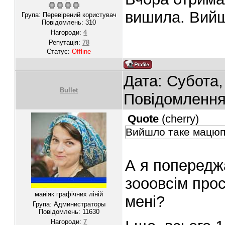
вишила. Вийш
Група: Перевірений користувач
Повідомлень:
310
Нагороди:
4
Репутація:
78
Статус:
Offline
Дата: Субота,
Bullet
Повідомленн
Quote
(
cherry
)
Вийшло таке мацюп
А я попереджа
зооовсім про
маніяк графічних ліній
мені?
Група: Администраторы
Повідомлень:
11630
Нагороди:
7