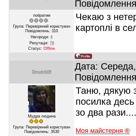
Повідомленн
Чекаю з нете
побратим
картоплі в се
Група: Перевірений користувач
Повідомлень:
310
Нагороди:
4
Репутація:
78
Статус:
Offline
Дата: Середа,
Dmutrik09
Повідомленн
Таню, дякую 
посилка десь
зо два рази...
Мудра людина
Група: Перевірений користувач
Моя майстерня ®
Повідомлень:
3530