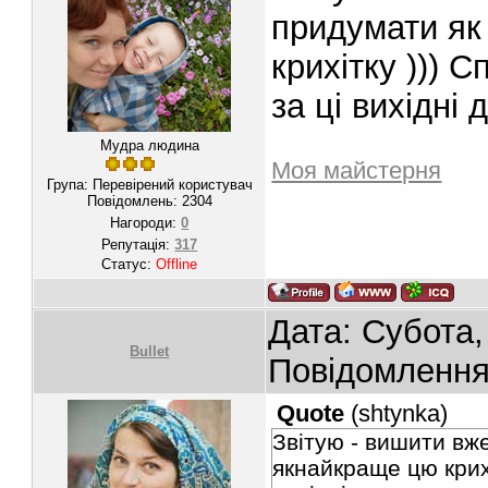
придумати як
крихітку ))) 
за ці вихідні 
Мудра людина
Моя майстерня
Група: Перевірений користувач
Повідомлень:
2304
Нагороди:
0
Репутація:
317
Статус:
Offline
Дата: Субота,
Bullet
Повідомленн
Quote
(
shtynka
)
Звітую - вишити вж
якнайкраще цю крихі