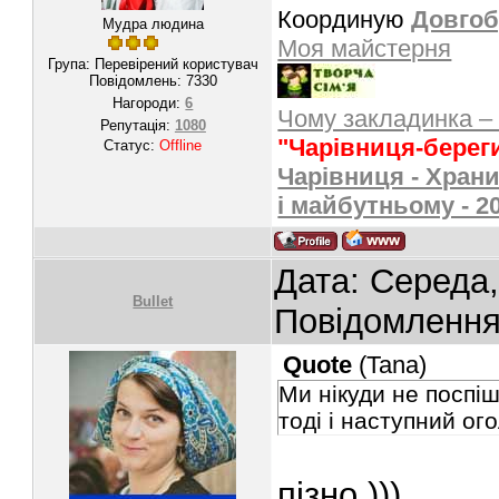
Координую
Довгоб
Мудра людина
Моя майстерня
Група: Перевірений користувач
Повідомлень:
7330
Нагороди:
6
Чому закладинка –
Репутація:
1080
"Чарівниця-берег
Статус:
Offline
Чарівниця - Храни
і майбутньому - 2
Дата: Середа,
Bullet
Повідомленн
Quote
(
Tana
)
Ми нікуди не поспі
тоді і наступний ог
пізно )))