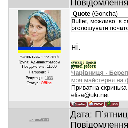
Повідомленн
Quote
(
Goncha
)
Bullet, можливо, є 
оголошувати початок
ні.
маніяк графічних ліній
Група: Администраторы
Повідомлень:
11630
Чарівниця - Берег
Нагороди:
7
Репутація:
1033
моя майстерня на 
Статус:
Offline
Приватна скринька 
elisa@ukr.net
Дата: П`ятниц
akrena6181
Повідомленн