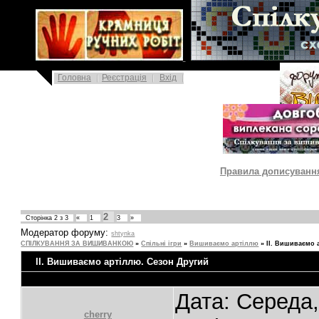
|
Головна
Реєстрація
Вхід
|
Правила дописування 
2
Сторінка
2
з
3
«
1
3
»
Модератор форуму:
shtynka
СПІЛКУВАННЯ ЗА ВИШИВАНКОЮ
»
Спільні ігри
»
Вишиваємо артіллю
»
ІІ. Вишиваємо 
ІІ. Вишиваємо артіллю. Сезон Другий
Дата: Середа,
cherry