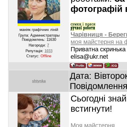
фотографій 
маніяк графічних ліній
Чарівниця - Берег
Група: Администраторы
Повідомлень:
11630
моя майстерня на 
Нагороди:
7
Приватна скринька 
Репутація:
1033
elisa@ukr.net
Статус:
Offline
Дата: Вівторо
shtynka
Повідомленн
Сьогодні зна
встигнути!
Моя майстерня