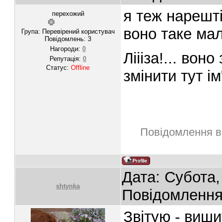
я теж нарешті 
перехожий
воно таке мал
Група: Перевірений користувач
Повідомлень:
3
Нагороди:
0
Ліііза!... воно
Репутація:
0
Статус:
Offline
змінити тут і
Повідомлення в
Дата: Субота,
shtynka
Повідомленн
Звітую - виш