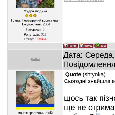
Мудра людина
Група: Перевірений користувач
Повідомлень:
2304
Нагороди:
0
Репутація:
317
Статус:
Offline
Дата: Середа,
Bullet
Повідомленн
Quote
(
shtynka
)
Сьогодні знайшла к
щось так пізн
ще не отримал
маніяк графічних ліній