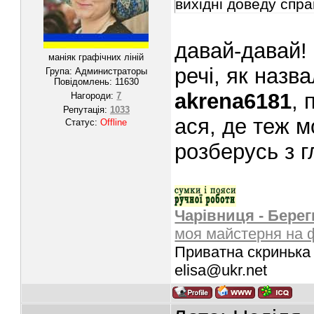
вихідні доведу справ
давай-давай!
маніяк графічних ліній
речі, як назва
Група: Администраторы
Повідомлень:
11630
akrena6181
, 
Нагороди:
7
Репутація:
1033
ася, де теж м
Статус:
Offline
розберусь з г
Чарівниця - Берег
моя майстерня на 
Приватна скринька 
elisa@ukr.net