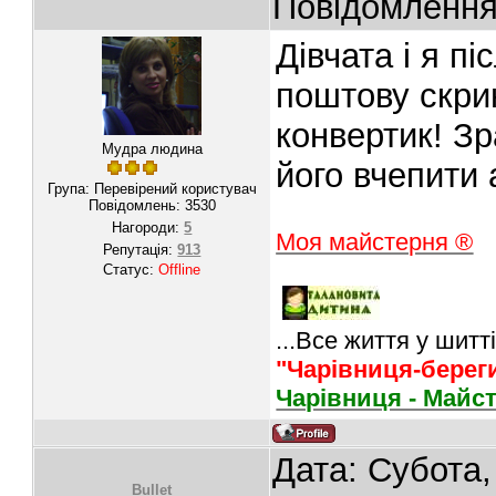
Повідомленн
Дівчата і я п
поштову скрин
конвертик! Зр
Мудра людина
його вчепити
Група: Перевірений користувач
Повідомлень:
3530
Нагороди:
5
Моя майстерня ®
Репутація:
913
Статус:
Offline
...Все життя у шитті
"Чарівниця-берег
Чарівниця - Майс
Дата: Субота,
Bullet