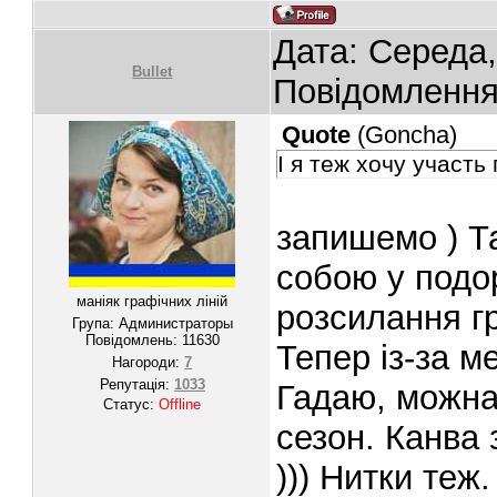
Дата: Середа,
Bullet
Повідомленн
Quote
(
Goncha
)
І я теж хочу участь
запишемо ) Та
собою у подо
маніяк графічних ліній
розсилання гр
Група: Администраторы
Повідомлень:
11630
Тепер із-за м
Нагороди:
7
Репутація:
1033
Гадаю, можна 
Статус:
Offline
сезон. Канва 
))) Нитки те