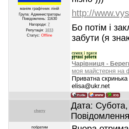
маніяк графічних ліній
http://www.vy
Група: Администраторы
Повідомлень:
11630
Нагороди:
7
Бо потім і за
Репутація:
1033
забути (я знаю
Статус:
Offline
Чарівниця - Берег
моя майстерня на 
Приватна скринька 
elisa@ukr.net
Дата: Субота,
cherry
Повідомленн
Вчора отримал
побратим