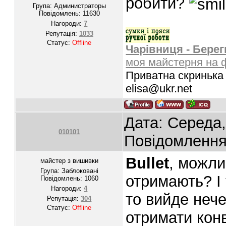
робити?
Група: Администраторы
Повідомлень:
11630
Нагороди:
7
Репутація:
1033
Статус:
Offline
Чарівниця - Берег
моя майстерня на 
Приватна скринька 
elisa@ukr.net
Дата: Середа,
010101
Повідомленн
Bullet
, можли
майстер з вишивки
Група: Заблоковані
отримають? І 
Повідомлень:
1060
Нагороди:
4
то вийде нече
Репутація:
304
Статус:
Offline
отримати конв