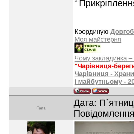
Прикріпленн
Координую
Довгоб
Моя майстерня
Чому закладинка –
"Чарівниця-берег
Чарівниця - Храни
і майбутньому - 2
Дата: П`ятниц
Tana
Повідомленн