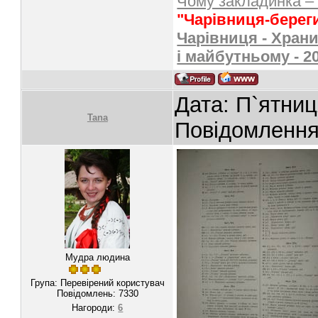
Чому закладинка –
"Чарівниця-берег
Чарівниця - Храни
і майбутньому - 2
Дата: П`ятниц
Tana
Повідомленн
Мудра людина
Група: Перевірений користувач
Повідомлень:
7330
Нагороди:
6