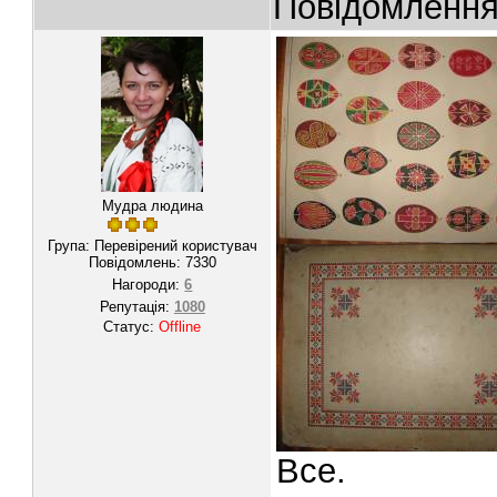
Повідомленн
Мудра людина
Група: Перевірений користувач
Повідомлень:
7330
Нагороди:
6
Репутація:
1080
Статус:
Offline
Все.