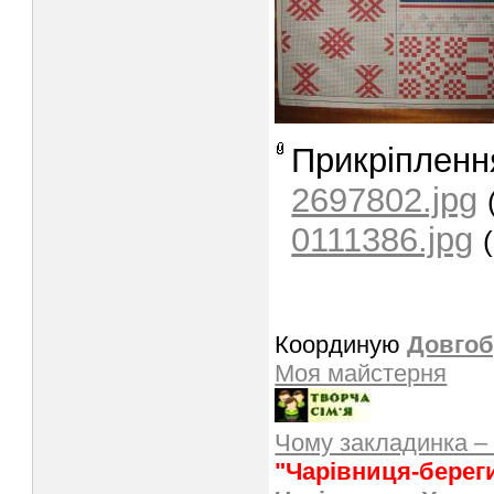
Прикріпленн
2697802.jpg
0111386.jpg
Координую
Довгоб
Моя майстерня
Чому закладинка –
"Чарівниця-берег