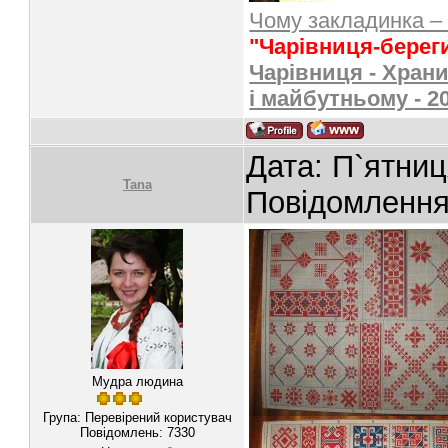
Чому закладинка –
"Чарівниця-берег
Чарівниця - Храни
і майбутньому - 2
Дата: П`ятниц
Tana
Повідомленн
Мудра людина
Група: Перевірений користувач
Повідомлень:
7330