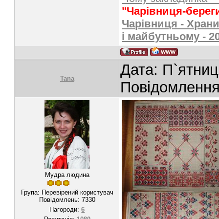
"Чарівниця-берег
Чарівниця - Храни
і майбутньому - 2
Дата: П`ятниц
Tana
Повідомленн
Мудра людина
Група: Перевірений користувач
Повідомлень:
7330
Нагороди:
6