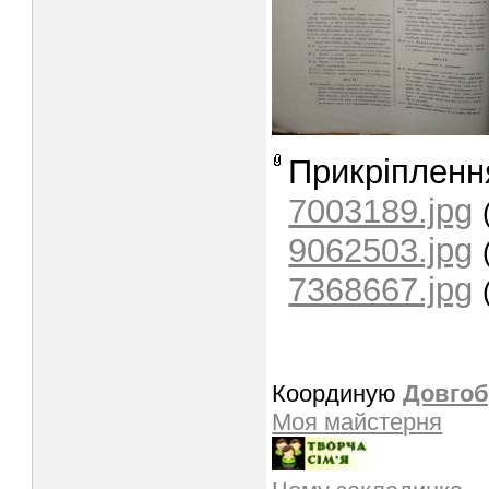
Прикріпленн
7003189.jpg
9062503.jpg
7368667.jpg
Координую
Довгоб
Моя майстерня