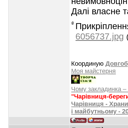
невимовноцін
Далі власне т
Прикріпленн
6056737.jpg
Координую
Довгоб
Моя майстерня
Чому закладинка –
"Чарівниця-берег
Чарівниця - Храни
і майбутньому - 2