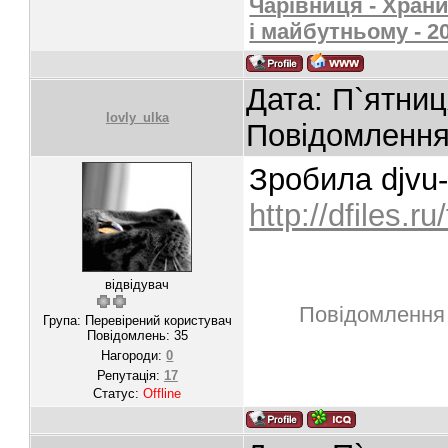
Чарівниця - Храни
і майбутньому - 2
Дата: П`ятниц
lovly_ulka
Повідомленн
Зробила djvu
http://dfiles.r
відвідувач
Повідомлення
Група: Перевірений користувач
Повідомлень:
35
Нагороди:
0
Репутація:
17
Статус:
Offline