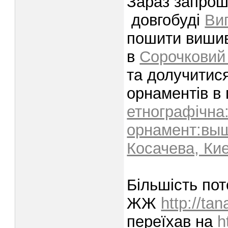
Зараз запрош
довгобуді
Ви
пошити вишив
в
Сорочковий
та долучитис
орнаментів в
етнографічна
орнамент:выш
Косачева, Ки
Більшість пот
ЖЖ
http://tan
переїхав на
h