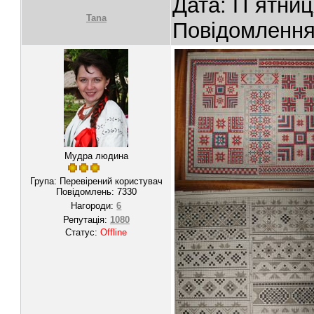
Дата: П`ятниц
Tana
Повідомленн
Мудра людина
Група: Перевірений користувач
Повідомлень:
7330
Нагороди:
6
Репутація:
1080
Статус:
Offline