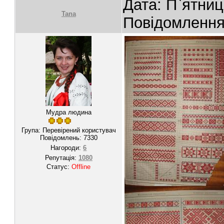
Дата: П`ятниц
Tana
Повідомленн
Мудра людина
Група: Перевірений користувач
Повідомлень:
7330
Нагороди:
6
Репутація:
1080
Статус:
Offline