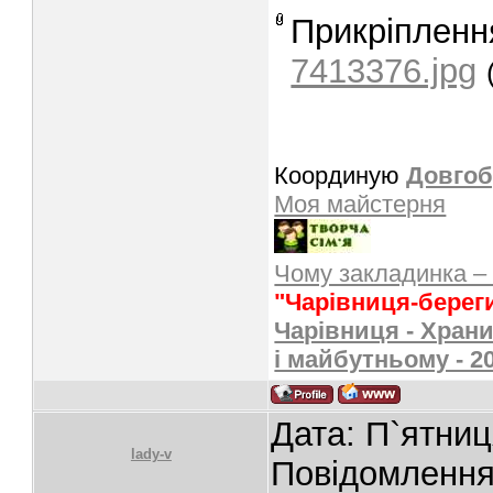
Прикріпленн
7413376.jpg
Координую
Довгоб
Моя майстерня
Чому закладинка –
"Чарівниця-берег
Чарівниця - Храни
і майбутньому - 2
Дата: П`ятниц
lady-v
Повідомленн