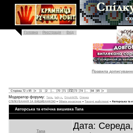
|
Головна
Реєстрація
Вхід
|
Правила дописування 
72
Сторінка
72
з
95
«
1
2
…
70
71
73
74
…
94
95
»
Модератор форуму:
,
,
,
Tana
lady-v
Dmutrik09
Oленка
СПІЛКУВАННЯ ЗА ВИШИВАНКОЮ
»
Обмін досвідом
»
Творчі майстерні
»
Авторська та е
Авторська та етнічна вишивка Tana
Дата: Середа,
Tana