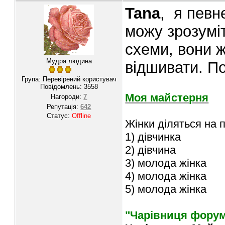
Tana
, я певн
можу зрозумі
схеми, вони ж 
Мудра людина
відшивати. По
Група: Перевірений користувач
Повідомлень:
3558
Моя майстерня
Нагороди:
7
Репутація:
642
Статус:
Offline
Жінки діляться на п
1) дівчинка
2) дівчина
3) молода жінка
4) молода жінка
5) молода жінка
"Чарівниця форум