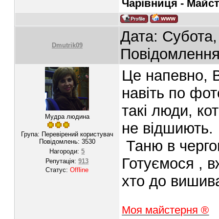
Чарівниця - Майс
Дата: Субота,
Dmutrik09
Повідомленн
Це напевно, В
навіть по фот
такі люди, ко
Мудра людина
не відшиють.
Група: Перевірений користувач
Таню в чергов
Повідомлень:
3530
Нагороди:
5
Готуємося , 
Репутація:
913
Статус:
Offline
хто до вишив
Моя майстерня ®