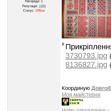
Нагороди:
6
Репутація:
1080
Статус:
Offline
Прикріпленн
3730793.jpg
8136827.jpg
Координую
Довгоб
Моя майстерня
Чому закладинка –