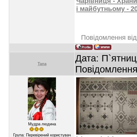
Чарівниця - Храни
і майбутньому - 2
Повідомлення ві
Дата: П`ятниц
Tana
Повідомленн
Мудра людина
Група: Перевірений користувач