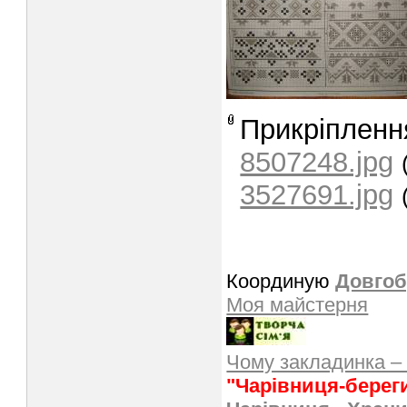
Прикріпленн
8507248.jpg
3527691.jpg
Координую
Довгоб
Моя майстерня
Чому закладинка –
"Чарівниця-берег