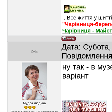
...Все життя у шитті
"Чарівниця-берег
Чарівниця - Майс
Дата: Субота,
Zeta
Повідомленн
ну так - в му
варіант
Мудра людина