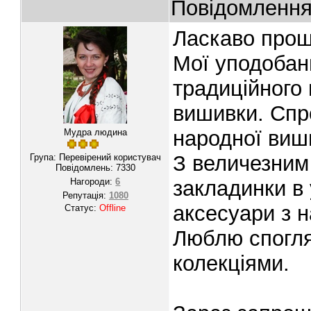
Повідомленн
Ласкаво прош
Мої уподобан
традиційного 
вишивки. Спр
народної виши
Мудра людина
З величезним
Група: Перевірений користувач
Повідомлень:
7330
Нагороди:
6
закладинки в 
Репутація:
1080
аксесуари з 
Статус:
Offline
Люблю спогля
колекціями.