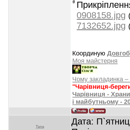
Прикріпленн
0908158.jpg
7132652.jpg
Координую
Довгоб
Моя майстерня
Чому закладинка –
"Чарівниця-берег
Чарівниця - Храни
і майбутньому - 2
Дата: П`ятниц
Tana